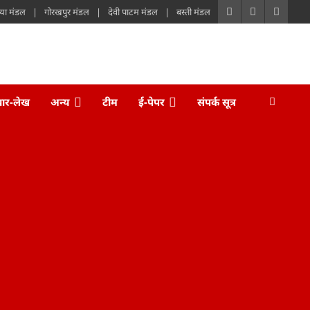
या मंडल
गोरखपुर मंडल
देवी पाटम मंडल
बस्ती मंडल
चार-लेख
अन्य
टीम
ई-पेपर
संपर्क सूत्र