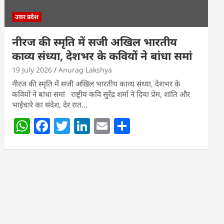
उत्तर प्रदेश
नीरज की स्मृति में सजी अखिल भारतीय
काव्य संध्या, देशभर के कवियों ने बांधा समां
19 July 2026
Anurag Lakshya
नीरज की स्मृति में सजी अखिल भारतीय काव्य संध्या, देशभर के
कवियों ने बांधा समां राष्ट्रीय कवि सुरेंद्र शर्मा ने दिया प्रेम, शांति और
भाईचारे का संदेश, देर रात…
W
F
T
Li
E
S
h
a
w
n
m
h
at
c
itt
k
ai
ar
s
e
er
e
l
e
A
b
dI
p
o
n
p
o