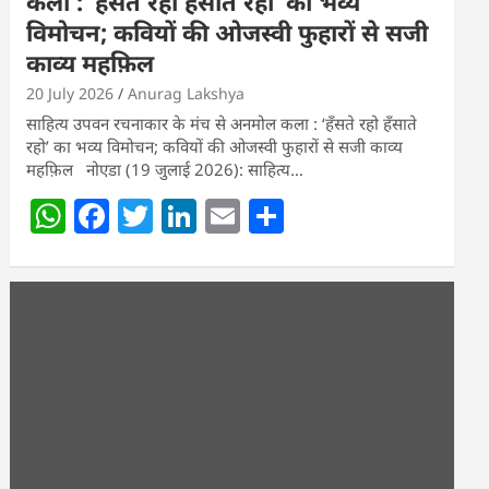
कला : ‘हॅंसते रहो हॅंसाते रहो’ का भव्य
विमोचन; कवियों की ओजस्वी फुहारों से सजी
काव्य महफ़िल
20 July 2026
Anurag Lakshya
साहित्य उपवन रचनाकार के मंच से अनमोल कला : ‘हॅंसते रहो हॅंसाते
रहो’ का भव्य विमोचन; कवियों की ओजस्वी फुहारों से सजी काव्य
महफ़िल नोएडा (19 जुलाई 2026): साहित्य…
W
F
T
Li
E
S
h
a
w
n
m
h
at
c
itt
k
ai
ar
s
e
er
e
l
e
A
b
dI
p
o
n
p
o
k