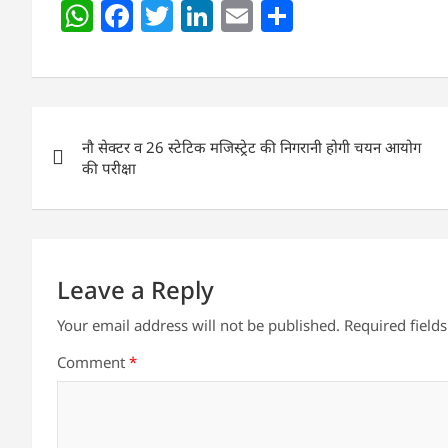
W
F
T
Li
E
S
h
a
w
n
m
h
at
c
itt
k
ai
ar
s
e
er
e
l
e
Post
A
b
dI
नौ सेक्टर व 26 स्टेटिक मजिस्ट्रेट की निगरानी होगी चयन आयोग
navigation
p
o
n
की परीक्षा
p
o
k
Leave a Reply
Your email address will not be published.
Required field
Comment
*