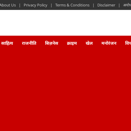
About Us
Privacy Policy
Terms & Conditions
Disclaimer
अयोध्
साहित्य
राजनीति
बिज़नेस
क्राइम
खेल
मनोरंजन
वि