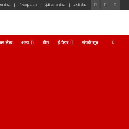
या मंडल
गोरखपुर मंडल
देवी पाटम मंडल
बस्ती मंडल
चार-लेख
अन्य
टीम
ई-पेपर
संपर्क सूत्र