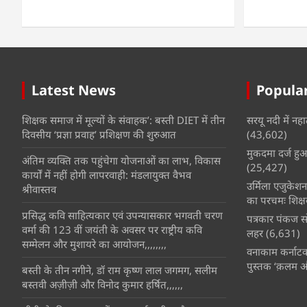
Latest News
Popular
शिक्षक समाज में मूल्यों के संवाहक’: बस्ती DIET में तीन
सरयू नदी में नहा
दिवसीय ‘प्रज्ञा प्रवाह’ प्रशिक्षण की शुरुआत
(43,602)
मुकदमा दर्ज हुआ 
अंतिम व्यक्ति तक पहुंचेगा योजनाओं का लाभ, विकास
(25,427)
कार्यों में नहीं होगी लापरवाही: मंडलायुक्त वैभव
उर्मिला एजुकेश
श्रीवास्तव
का परचमः शिक्ष
प्रसिद्ध कवि साहित्यकार एवं उपन्यासकार भगवती चरण
पत्रकार पंकज सो
वर्मा की 123 वीं जयंती के अवसर पर राष्ट्रीय कवि
लहर
(6,631)
सम्मेलन और मुशायरे का आयोजन,,,,,,,,
वनाकाम कर्नाटक 
पुस्तक ‘क़लम 
बस्ती के तीन नगीने, डॉ राम कृष्ण लाल जगमग, सलीम
बस्तवी अज़ीज़ी और विनोद कुमार हर्षित,,,,,,