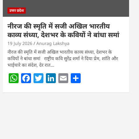
उत्तर प्रदेश
नीरज की स्मृति में सजी अखिल भारतीय
काव्य संध्या, देशभर के कवियों ने बांधा समां
19 July 2026
Anurag Lakshya
नीरज की स्मृति में सजी अखिल भारतीय काव्य संध्या, देशभर के
कवियों ने बांधा समां राष्ट्रीय कवि सुरेंद्र शर्मा ने दिया प्रेम, शांति और
भाईचारे का संदेश, देर रात…
W
F
T
Li
E
S
h
a
w
n
m
h
at
c
itt
k
ai
ar
s
e
er
e
l
e
A
b
dI
p
o
n
p
o