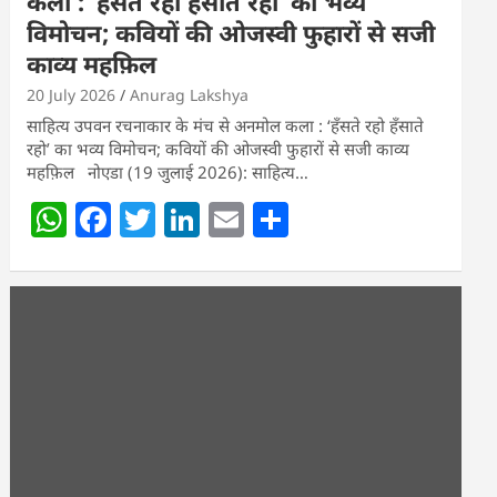
कला : ‘हॅंसते रहो हॅंसाते रहो’ का भव्य
विमोचन; कवियों की ओजस्वी फुहारों से सजी
काव्य महफ़िल
20 July 2026
Anurag Lakshya
साहित्य उपवन रचनाकार के मंच से अनमोल कला : ‘हॅंसते रहो हॅंसाते
रहो’ का भव्य विमोचन; कवियों की ओजस्वी फुहारों से सजी काव्य
महफ़िल नोएडा (19 जुलाई 2026): साहित्य…
W
F
T
Li
E
S
h
a
w
n
m
h
at
c
itt
k
ai
ar
s
e
er
e
l
e
A
b
dI
p
o
n
p
o
k