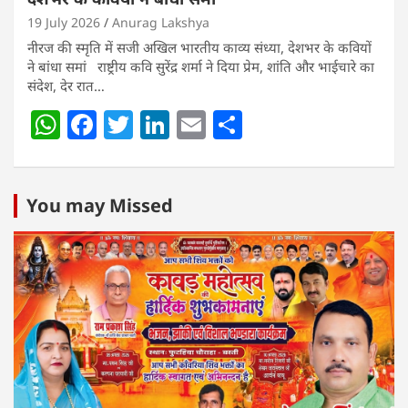
19 July 2026
Anurag Lakshya
नीरज की स्मृति में सजी अखिल भारतीय काव्य संध्या, देशभर के कवियों
ने बांधा समां राष्ट्रीय कवि सुरेंद्र शर्मा ने दिया प्रेम, शांति और भाईचारे का
संदेश, देर रात…
W
F
T
Li
E
S
h
a
w
n
m
h
at
c
itt
k
ai
ar
s
e
er
e
l
e
You may Missed
A
b
dI
p
o
n
p
o
k