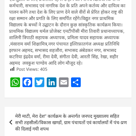
कर्मचारी, सभासद एवं नागरिक देश के प्रति अपने कर्तव्य और दायित्व का
पालन करेंगे तथा देश के लिए प्राण देने वाले वीरों से प्रेरित होकर राष्ट्र की
रक्षा सम्मान और प्रगति के लिए समर्पित रहेंगे।विद्युत नगर प्राथमिक
विद्यालय के बच्चों ने उद्घाटन के दौरान कुछ सांस्कृतिक कार्यक्रम किया।
प्राथमिक विद्यालय थर्मल प्रोजेक्ट एनटीपीसी मीरा तिवारी प्रधानाध्यापक,
शालिनी त्रिपाठी सहायक अध्यापक, प्रमिला यादव सहायक अध्यापक
,मंसाराम वर्मा शिक्षामित्र,नगर पंचायत इल्तिफ़ातगंज अध्यक्ष प्रतिनिधि
इरफान अहमद, सभासद शहजौरा, सभासद अंबेडकर नगर, सभासद
कटरिया इंद्रदेव वर्मा, रीमा देवी, संगीता देवी, आरती सिंह, रेखा, सहीर
अहमद लवकुश पाण्डेय आदि लोग मौजूद रहे।
Post Views:
405
W
F
T
Li
E
S
h
a
w
n
m
h
at
c
itt
k
ai
ar
s
e
er
e
l
e
Post
मेरी माटी, मेरा देश’’ कार्यक्रम के अन्तर्गत जनपद मुख्यालय सहित
A
b
dI
navigation
सभी तहसीलों/विकास खण्डों, ग्राम पंचायतों एवं कार्यालयों में पंच-प्रण
p
o
n
की दिलाई गयी शपथ