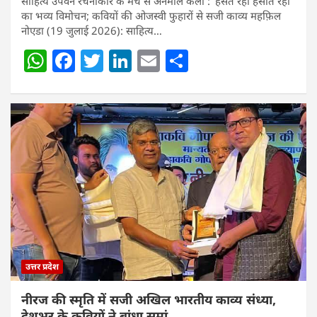
साहित्य उपवन रचनाकार के मंच से अनमोल कला : ‘हॅंसते रहो हॅंसाते रहो’
का भव्य विमोचन; कवियों की ओजस्वी फुहारों से सजी काव्य महफ़िल
नोएडा (19 जुलाई 2026): साहित्य…
W
F
T
Li
E
S
h
a
w
n
m
h
at
c
itt
k
ai
ar
s
e
er
e
l
e
A
b
dI
p
o
n
p
o
k
उत्तर प्रदेश
नीरज की स्मृति में सजी अखिल भारतीय काव्य संध्या,
देशभर के कवियों ने बांधा समां