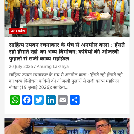
उत्तर प्रदेश
साहित्य उपवन रचनाकार के मंच से अनमोल कला : ‘हॅंसते
रहो हॅंसाते रहो’ का भव्य विमोचन; कवियों की ओजस्वी
फुहारों से सजी काव्य महफ़िल
20 July 2026
Anurag Lakshya
साहित्य उपवन रचनाकार के मंच से अनमोल कला : ‘हॅंसते रहो हॅंसाते रहो’
का भव्य विमोचन; कवियों की ओजस्वी फुहारों से सजी काव्य महफ़िल
नोएडा (19 जुलाई 2026): साहित्य…
W
F
T
Li
E
S
h
a
w
n
m
h
at
c
itt
k
ai
ar
s
e
er
e
l
e