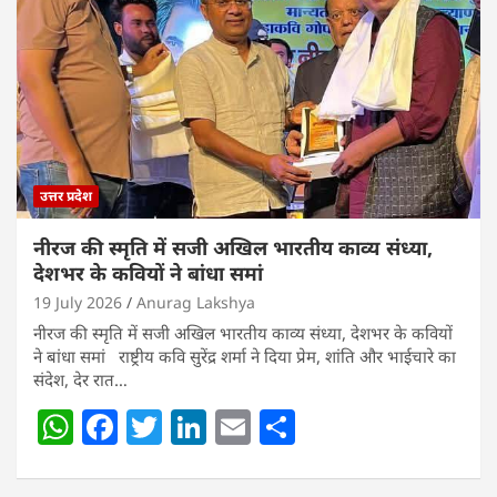
A
b
dI
p
o
n
p
o
k
उत्तर प्रदेश
नीरज की स्मृति में सजी अखिल भारतीय काव्य संध्या,
देशभर के कवियों ने बांधा समां
19 July 2026
Anurag Lakshya
नीरज की स्मृति में सजी अखिल भारतीय काव्य संध्या, देशभर के कवियों
ने बांधा समां राष्ट्रीय कवि सुरेंद्र शर्मा ने दिया प्रेम, शांति और भाईचारे का
संदेश, देर रात…
W
F
T
Li
E
S
h
a
w
n
m
h