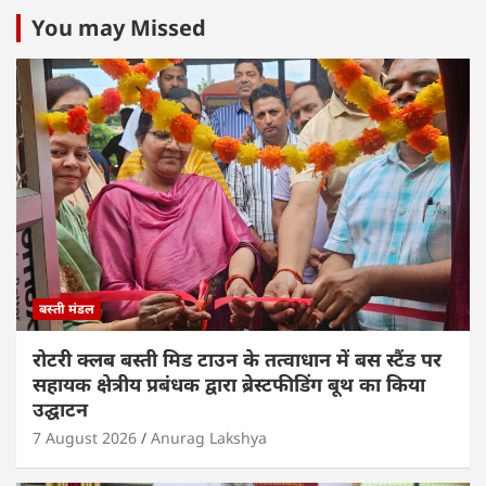
at
c
itt
k
ai
ar
s
e
er
e
l
e
You may Missed
A
b
dI
p
o
n
p
o
k
बस्ती मंडल
रोटरी क्लब बस्ती मिड टाउन के तत्वाधान में बस स्टैंड पर
सहायक क्षेत्रीय प्रबंधक द्वारा ब्रेस्टफीडिंग बूथ का किया
उद्घाटन
7 August 2026
Anurag Lakshya