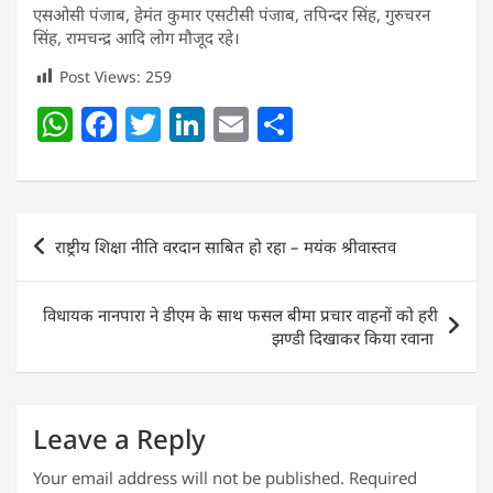
एसओसी पंजाब, हेमंत कुमार एसटीसी पंजाब, तपिन्दर सिंह, गुरुचरन
सिंह, रामचन्द्र आदि लोग मौजूद रहे।
Post Views:
259
W
F
T
Li
E
S
h
a
w
n
m
h
at
c
itt
k
ai
ar
s
e
er
e
l
e
Post
राष्ट्रीय शिक्षा नीति वरदान साबित हो रहा – मयंक श्रीवास्तव
A
b
dI
navigation
p
o
n
विधायक नानपारा ने डीएम के साथ फसल बीमा प्रचार वाहनों को हरी
p
o
झण्डी दिखाकर किया रवाना
k
Leave a Reply
Your email address will not be published.
Required