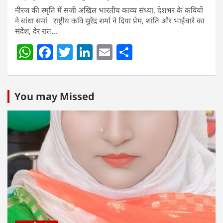
नीरज की स्मृति में सजी अखिल भारतीय काव्य संध्या, देशभर के कवियों
ने बांधा समां राष्ट्रीय कवि सुरेंद्र शर्मा ने दिया प्रेम, शांति और भाईचारे का
संदेश, देर रात…
W
F
T
Li
E
S
h
a
w
n
m
h
at
c
itt
k
ai
ar
s
e
er
e
l
e
You may Missed
A
b
dI
p
o
n
p
o
k