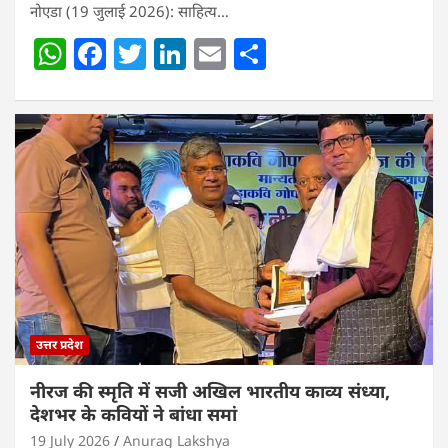
नोएडा (19 जुलाई 2026): साहित्य…
W
F
T
Li
E
S
h
a
w
n
m
h
at
c
itt
k
ai
ar
s
e
er
e
l
e
A
b
dI
p
o
n
p
o
k
उत्तर प्रदेश
नीरज की स्मृति में सजी अखिल भारतीय काव्य संध्या,
देशभर के कवियों ने बांधा समां
19 July 2026
Anurag Lakshya