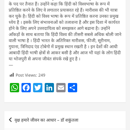
के पद पर तैनात हैं। उन्होंने कहा कि हिंदी को विश्वभाषा के रूप में
प्रतिष्ठित करने के लिए वे लगातार प्रयासरत रहे हैं। मारीशस की भी यात्रा
कर चुके है। हिंदी को विश्व भाषा के रूप में प्रतिष्ठित करना उनका प्रमुख
ध्येय है । इसके लिए संभावनाओं को तलाशना है और इस दिशा में कार्यरत
होने के लिए अपने उत्तरदायित्व को समझकर आगे बढाना है। उन्होंने
आँकड़ों के साथ बताया कि हिंदी विश्व की तीसरी सबसे अधिक बोली जाने
वाली भाषा है । हिंदी भारत के अतिरिक्त मारीशस, फीजी, सूरीनाम,
गुयाना, त्रिनिदाद एंड टोबेगो में प्रमुख स्थान रखती है । इन देशों की आधी
आबादी हिंदी भाषी क्षेत्रों से आकर बसी है और आज भी यहां के लोग हिंदी
या भोजपुरी से अपना जीवंत संपर्क रखे हुए है ।
—
Post Views:
249
W
F
T
Li
E
S
h
a
w
n
m
h
at
c
itt
k
ai
ar
s
e
er
e
l
e
Post
वृक्ष हमारे जीवन का आधार – डॉ शकुंतला
A
b
dI
navigation