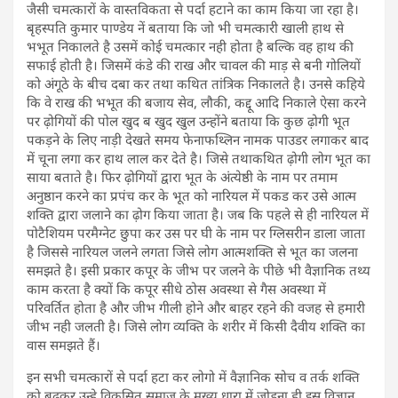
जैसी चमत्कारों के वास्तविकता से पर्दा हटाने का काम किया जा रहा है।
बृहस्पति कुमार पाण्डेय नें बताया कि जो भी चमत्कारी खाली हाथ से
भभूत निकालते है उसमें कोई चमत्कार नही होता है बल्कि वह हाथ की
सफाई होती है। जिसमें कंडे की राख और चावल की माड़ से बनी गोलियों
को अंगूठे के बीच दबा कर तथा कथित तांत्रिक निकालते है। उनसे कहिये
कि वे राख की भभूत की बजाय सेव, लौकी, कद्दू आदि निकाले ऐसा करने
पर ढ़ोगियों की पोल खुद ब खुद खुल उन्होंने बताया कि कुछ ढ़ोगी भूत
पकड़ने के लिए नाड़ी देखते समय फेनाफथ्लिन नामक पाउडर लगाकर बाद
में चूना लगा कर हाथ लाल कर देते है। जिसे तथाकथित ढ़ोगी लोग भूत का
साया बताते है। फिर ढ़ोगियों द्वारा भूत के अंत्येष्ठी के नाम पर तमाम
अनुष्ठान करने का प्रपंच कर के भूत को नारियल में पकड कर उसे आत्म
शक्ति द्वारा जलाने का ढ़ोग किया जाता है। जब कि पहले से ही नारियल में
पोटैशियम परमैग्नेट छुपा कर उस पर घी के नाम पर ग्लिसरीन डाला जाता
है जिससे नारियल जलने लगता जिसे लोग आत्मशक्ति से भूत का जलना
समझते है। इसी प्रकार कपूर के जीभ पर जलने के पीछे भी वैज्ञानिक तथ्य
काम करता है क्यों कि कपूर सीधे ठोस अवस्था से गैस अवस्था में
परिवर्तित होता है और जीभ गीली होने और बाहर रहने की वजह से हमारी
जीभ नही जलती है। जिसे लोग व्यक्ति के शरीर में किसी दैवीय शक्ति का
वास समझते हैं।
इन सभी चमत्कारों से पर्दा हटा कर लोगो में वैज्ञानिक सोच व तर्क शक्ति
को बढ़कर उन्हे विकसित समाज के मुख्य धारा में जोड़ना ही इस विज्ञान