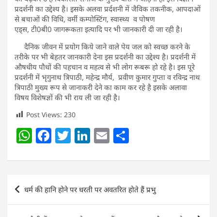
प्रदर्शनी का उद्देश्य है। इसके अलवा प्रर्दशनी में जैविक तकनीक, आपदाओं
से बचाओं की विधि, वर्मी कम्पोस्टिंग, स्वास्थ्य व पोषण
एड्स, टी0बी0 जागरूकता इत्यादि पर भी जानकारी दी जा रही है।
दैनिक जीवन में प्रयोग किये जाने वाले पेय जल को स्वच्छ करने के
तरीके पर भी बेहतर जानकारी देना इस प्रदर्शनी का उद्देश्य है। प्रदर्शनी में
औषधीय पौधों की पहचान व महत्व से भी लोग रूबरू हो रहे है। इस पूरे
प्रदर्शनी में भृगुनाथ त्रिपाठी, महेन्द्र मौर्य, प्रवीण कुमार गुप्ता व रविन्द्र नाथ
त्रिपाठी मुख्य रूप से जानाकरी देने का काम कर रहे है इसके अलावा
विषय विशेषज्ञों की भी राय ली जा रही है।
Post Views:
230
W
F
T
Li
E
S
h
a
w
n
m
h
at
c
itt
k
ai
ar
s
e
er
e
l
e
Post
धर्म की हानि होने पर धरती पर अवतरित होते हैं प्रभु
A
b
dI
navigation
p
o
n