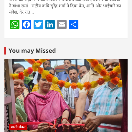
ने बांधा समां राष्ट्रीय कवि सुरेंद्र शर्मा ने दिया प्रेम, शांति और भाईचारे का
संदेश, देर रात…
W
F
T
Li
E
S
h
a
w
n
m
h
at
c
itt
k
ai
ar
s
e
er
e
l
e
You may Missed
A
b
dI
p
o
n
p
o
k
बस्ती मंडल