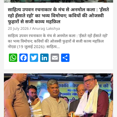
साहित्य उपवन रचनाकार के मंच से अनमोल कला : ‘हॅंसते
रहो हॅंसाते रहो’ का भव्य विमोचन; कवियों की ओजस्वी
फुहारों से सजी काव्य महफ़िल
20 July 2026
Anurag Lakshya
साहित्य उपवन रचनाकार के मंच से अनमोल कला : ‘हॅंसते रहो हॅंसाते रहो’
का भव्य विमोचन; कवियों की ओजस्वी फुहारों से सजी काव्य महफ़िल
नोएडा (19 जुलाई 2026): साहित्य…
W
F
T
Li
E
S
h
a
w
n
m
h
at
c
itt
k
ai
ar
s
e
er
e
l
e
A
b
dI
p
o
n
p
o
k