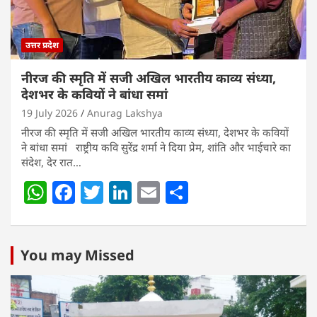
उत्तर प्रदेश
नीरज की स्मृति में सजी अखिल भारतीय काव्य संध्या,
देशभर के कवियों ने बांधा समां
19 July 2026
Anurag Lakshya
नीरज की स्मृति में सजी अखिल भारतीय काव्य संध्या, देशभर के कवियों
ने बांधा समां राष्ट्रीय कवि सुरेंद्र शर्मा ने दिया प्रेम, शांति और भाईचारे का
संदेश, देर रात…
W
F
T
Li
E
S
h
a
w
n
m
h
at
c
itt
k
ai
ar
s
e
er
e
l
e
You may Missed
A
b
dI
p
o
n