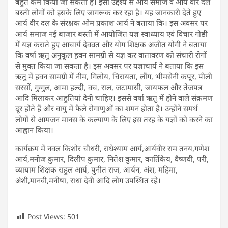
बहुत कम किया जा सकता है। इसी उद्देश्य से आर्य समाज व आर्य वीर दल
बस्ती लोगों को इसके लिए जागरूक कर रहा है। यह जानकारी देते हुए
आर्य वीर दल के संरक्षक ओम प्रकाश आर्य ने बताया कि। इस अवसर पर
आर्य समाज नई बाजार बस्ती में आयोजित यज्ञ स्वाध्याय एवं विचार गोष्ठी
में यज्ञ कराते हुए आचार्य देवव्रत और योग शिक्षक अजीत योगी ने बताया
कि वर्षा ऋतु अनुकूल हवन सामग्री से यज्ञ कर वातावरण को संचारी रोगों
से मुक्त किया जा सकता है। इस अवसर पर यज्ञाचार्य ने बताया कि इस
ऋतु में हवन सामग्री में नीम, गिलोय, चिरायता, लौंग, भीमसेनी कपूर, पीली
सरसों, गुग्गुल, आमा हल्दी, वच, राल, जटामासी, जायफल और तेजपत्र
आदि मिलाकर आहुतियां देनी चाहिए। इससे वर्षा ऋतु में होने वाले संक्रमण
दूर होते हैं और वायु में फैले रोगाणुओं का शमन होता है। उन्होंने समर्थ
लोगों से आमजन मानस के कल्याण के लिए इस तरह के यज्ञों को करने का
आह्वान किया।
कार्यक्रम में नवल किशोर चौधरी, राधेश्याम आर्य,आर्यवीर राम तनय,गणेश
आर्य,मनोज कुमार, दिलीप कुमार, नितेश कुमार, कार्तिकेय, वैष्णवी, परी,
व्यायाम शिक्षक राहुल आर्य, पुनीत राज, आर्यन, अंश, महिमा,
अंशी,मानवी,मनीषा, राधा देवी आदि लोग उपस्थित रहे।
Post Views:
501