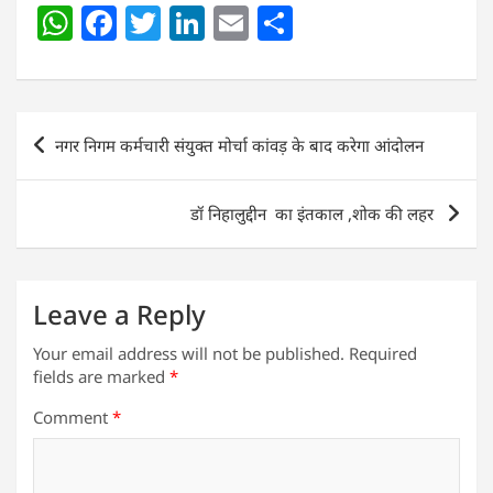
W
F
T
Li
E
S
h
a
w
n
m
h
at
c
itt
k
ai
ar
s
e
er
e
l
e
Post
नगर निगम कर्मचारी संयुक्त मोर्चा कांवड़ के बाद करेगा आंदोलन
A
b
dI
navigation
p
o
n
डॉ निहालुद्दीन का इंतकाल ,शोक की लहर
p
o
k
Leave a Reply
Your email address will not be published.
Required
fields are marked
*
Comment
*