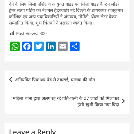
देने के लिए जिला प्रशिक्षण आयुक्त गाइड एवं जिला गाइड कैप्टन लीडर
ट्रेनर सत्या पांडेय को नेशनल हेडक्वार्टर नई दिल्ली के डायरेक्टर राजकुमार
कौशिक एवं अन्य पदाधिकारियों ने अंगवस्त्र, मोमेंटो, थैंक्स लेटर देकर
सम्मानित किया, शुभ चिंतकों ने प्रसन्नता व्यक्त किया।
Post Views:
300
W
F
T
Li
E
S
h
a
w
n
m
h
at
c
itt
k
ai
ar
s
e
er
e
l
e
Post
अनियंत्रित पिकअप पेड़ से टकराई, चालक की मौत
A
b
dI
navigation
p
o
n
महिला थाना द्वारा अलग रह रहे पति-पत्नी के 07 जोड़ों को मिलाकर
p
o
हंसी-ख़ुशी किया गया विदा
k
Leave a Reply