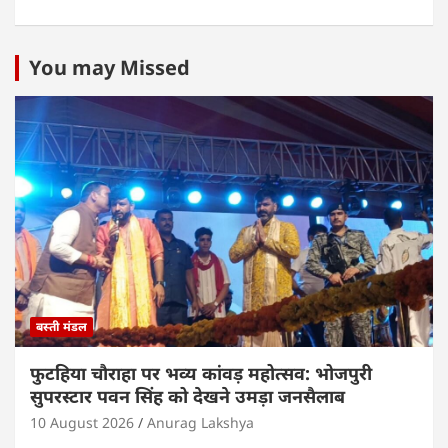
h
a
w
n
m
h
at
c
itt
k
ai
ar
s
e
er
e
l
e
You may Missed
A
b
dI
p
o
n
p
o
k
बस्ती मंडल
फुटहिया चौराहा पर भव्य कांवड़ महोत्सव: भोजपुरी
सुपरस्टार पवन सिंह को देखने उमड़ा जनसैलाब
10 August 2026
Anurag Lakshya