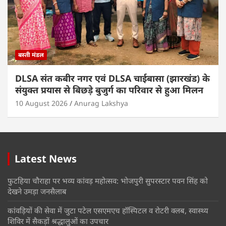
बस्ती मंडल
DLSA संत कबीर नगर एवं DLSA चाईबासा (झारखंड) के
संयुक्त प्रयास से बिछड़े बुजुर्ग का परिवार से हुआ मिलन
10 August 2026
Anurag Lakshya
Latest News
फुटहिया चौराहा पर भव्य कांवड़ महोत्सव: भोजपुरी सुपरस्टार पवन सिंह को
देखने उमड़ा जनसैलाब
कांवड़ियों की सेवा में जुटा पटेल एसएमएच हॉस्पिटल व रोटरी क्लब, स्वास्थ्य
शिविर में सैकड़ों श्रद्धालुओं का उपचार