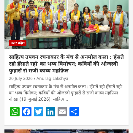
उत्तर प्रदेश
साहित्य उपवन रचनाकार के मंच से अनमोल कला : ‘हॅंसते
रहो हॅंसाते रहो’ का भव्य विमोचन; कवियों की ओजस्वी
फुहारों से सजी काव्य महफ़िल
20 July 2026
Anurag Lakshya
साहित्य उपवन रचनाकार के मंच से अनमोल कला : ‘हॅंसते रहो हॅंसाते रहो’
का भव्य विमोचन; कवियों की ओजस्वी फुहारों से सजी काव्य महफ़िल
नोएडा (19 जुलाई 2026): साहित्य…
W
F
T
Li
E
S
h
a
w
n
m
h
at
c
itt
k
ai
ar