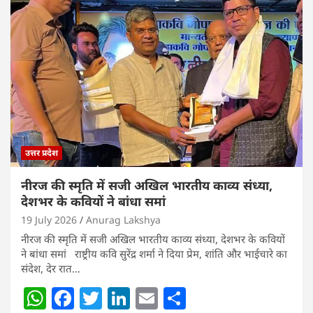
s
e
er
e
l
e
A
b
dI
p
o
n
p
o
k
उत्तर प्रदेश
नीरज की स्मृति में सजी अखिल भारतीय काव्य संध्या,
देशभर के कवियों ने बांधा समां
19 July 2026
Anurag Lakshya
नीरज की स्मृति में सजी अखिल भारतीय काव्य संध्या, देशभर के कवियों
ने बांधा समां राष्ट्रीय कवि सुरेंद्र शर्मा ने दिया प्रेम, शांति और भाईचारे का
संदेश, देर रात…
W
F
T
Li
E
S