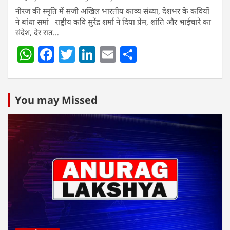
नीरज की स्मृति में सजी अखिल भारतीय काव्य संध्या, देशभर के कवियों
ने बांधा समां राष्ट्रीय कवि सुरेंद्र शर्मा ने दिया प्रेम, शांति और भाईचारे का
संदेश, देर रात…
W
F
T
Li
E
S
h
a
w
n
m
h
at
c
itt
k
ai
ar
s
e
er
e
l
e
You may Missed
A
b
dI
p
o
n
p
o
k