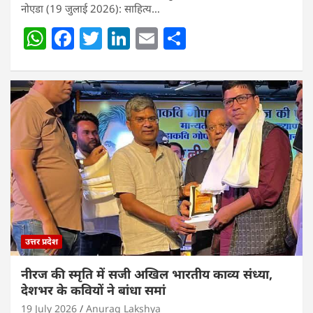
नोएडा (19 जुलाई 2026): साहित्य…
W
F
T
Li
E
S
h
a
w
n
m
h
at
c
itt
k
ai
ar
s
e
er
e
l
e
A
b
dI
p
o
n
p
o
k
उत्तर प्रदेश
नीरज की स्मृति में सजी अखिल भारतीय काव्य संध्या,
देशभर के कवियों ने बांधा समां
19 July 2026
Anurag Lakshya