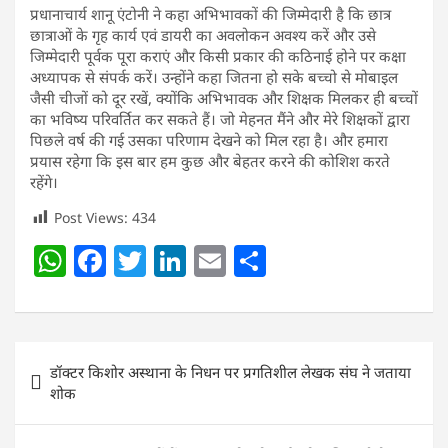
प्रधानाचार्य शानू एंटोनी ने कहा अभिभावकों की जिम्मेदारी है कि छात्र
छात्राओं के गृह कार्य एवं डायरी का अवलोकन अवश्य करें और उसे
जिम्मेदारी पूर्वक पूरा कराएं और किसी प्रकार की कठिनाई होने पर कक्षा
अध्यापक से संपर्क करें। उन्होंने कहा जितना हो सके बच्चो से मोबाइल
जैसी चीजों को दूर रखें, क्योंकि अभिभावक और शिक्षक मिलकर ही बच्चों
का भविष्य परिवर्तित कर सकते हैं। जो मेहनत मैंने और मेरे शिक्षकों द्वारा
पिछले वर्ष की गई उसका परिणाम देखने को मिल रहा है। और हमारा
प्रयास रहेगा कि इस बार हम कुछ और बेहतर करने की कोशिश करते
रहेंगे।
Post Views:
434
W
F
T
Li
E
S
h
a
w
n
m
h
at
c
itt
k
ai
ar
s
e
er
e
l
e
Post
डॉक्टर किशोर अस्थाना के निधन पर प्रगतिशील लेखक संघ ने जताया
A
b
dI
navigation
शोक
p
o
n