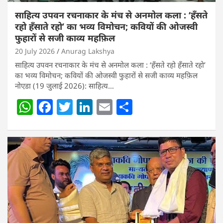
साहित्य उपवन रचनाकार के मंच से अनमोल कला : ‘हॅंसते
रहो हॅंसाते रहो’ का भव्य विमोचन; कवियों की ओजस्वी
फुहारों से सजी काव्य महफ़िल
20 July 2026
Anurag Lakshya
साहित्य उपवन रचनाकार के मंच से अनमोल कला : ‘हॅंसते रहो हॅंसाते रहो’
का भव्य विमोचन; कवियों की ओजस्वी फुहारों से सजी काव्य महफ़िल
नोएडा (19 जुलाई 2026): साहित्य…
W
F
T
Li
E
S
h
a
w
n
m
h
at
c
itt
k
ai
ar
s
e
er
e
l
e
A
b
dI
p
o
n
p
o
k