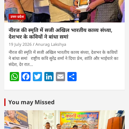
उत्तर प्रदेश
नीरज की स्मृति में सजी अखिल भारतीय काव्य संध्या,
देशभर के कवियों ने बांधा समां
19 July 2026
Anurag Lakshya
नीरज की स्मृति में सजी अखिल भारतीय काव्य संध्या, देशभर के कवियों
ने बांधा समां राष्ट्रीय कवि सुरेंद्र शर्मा ने दिया प्रेम, शांति और भाईचारे का
संदेश, देर रात…
W
F
T
Li
E
S
h
a
w
n
m
h
at
c
itt
k
ai
ar
s
e
er
e
l
e
You may Missed
A
b
dI
p
o
n