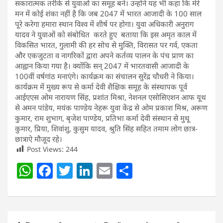
सकारात्मक तरीके से युवाओं का समूह बने। उन्होंने यह भी कहा कि मेरे
मन में कोई शंका नहीं है कि जब 2047 में भारत आजादी के 100 साल
पूरे करेगा हमारा स्थान विश्व में शीर्ष पर होगा। युवा अधिकारी अनुराग
यादव ने युवाओं को संबोधित करते हुए बताया कि इस अमृत काल में
विकसित भारत, गुलामी की हर सोच से मुक्ति, विरासत पर गर्व, एकता
और एकजुटता व नागरिकों द्वारा अपने कर्तव्य पालन के पंच प्राण का
आह्वान किया गया है। क्योंकि सन् 2047 में भारतवासी आजादी के
100वीं वर्षगांठ मनाएंगे। कार्यक्रम का संचालन सुरेंद्र चौधरी ने किया।
कार्यक्रम में मुख्य रूप से कर्मा देवी शैक्षिक समूह के संस्थापक पूर्व
आईएएस ओम नारायण सिंह, प्रशांत मिश्रा, नेशनल एसोसिएशन आफ यूथ
से अमन पांडेय, मयंक पाण्डेय नेहरू युवा केंद्र से ओम प्रकाश मिश्र, अरूण
कुमार, राम शुभाग, बृजेश पाण्डेय, प्रतिभा कर्मा देवी संस्थान से मुथू
कुमार, प्रिया, शिवांशु, कुसुम यादव, श्रुति सिंह सहित तमाम लोग छात्र-
छात्राऐ मौजूद रहे।
Post Views:
244
W
F
T
Li
E
S
h
a
w
n
m
h
at
c
itt
k
ai
ar
s
e
er
e
l
e
Post