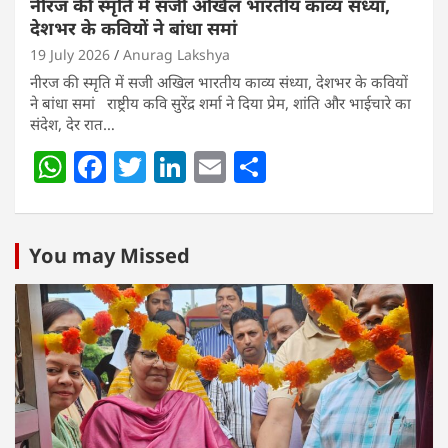
नीरज की स्मृति में सजी अखिल भारतीय काव्य संध्या,
देशभर के कवियों ने बांधा समां
19 July 2026
Anurag Lakshya
नीरज की स्मृति में सजी अखिल भारतीय काव्य संध्या, देशभर के कवियों
ने बांधा समां राष्ट्रीय कवि सुरेंद्र शर्मा ने दिया प्रेम, शांति और भाईचारे का
संदेश, देर रात…
W
F
T
Li
E
S
h
a
w
n
m
h
at
c
itt
k
ai
ar
s
e
er
e
l
e
You may Missed
A
b
dI
p
o
n
p
o
k