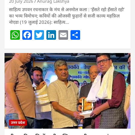
20 July 2026
Anurag Lakshya
साहित्य उपवन रचनाकार के मंच से अनमोल कला : ‘हॅंसते रहो हॅंसाते रहो’
का भव्य विमोचन; कवियों की ओजस्वी फुहारों से सजी काव्य महफ़िल
नोएडा (19 जुलाई 2026): साहित्य…
W
F
T
Li
E
S
h
a
w
n
m
h
at
c
itt
k
ai
ar
s
e
er
e
l
e
A
b
dI
p
o
n
p
o
k
उत्तर प्रदेश