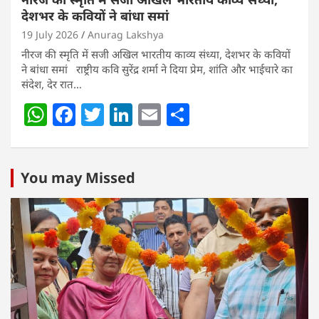
देशभर के कवियों ने बांधा समां
19 July 2026
Anurag Lakshya
नीरज की स्मृति में सजी अखिल भारतीय काव्य संध्या, देशभर के कवियों
ने बांधा समां राष्ट्रीय कवि सुरेंद्र शर्मा ने दिया प्रेम, शांति और भाईचारे का
संदेश, देर रात…
W
F
T
Li
E
S
h
a
w
n
m
h
at
c
itt
k
ai
ar
s
e
er
e
l
e
You may Missed
A
b
dI
p
o
n
p
o
k