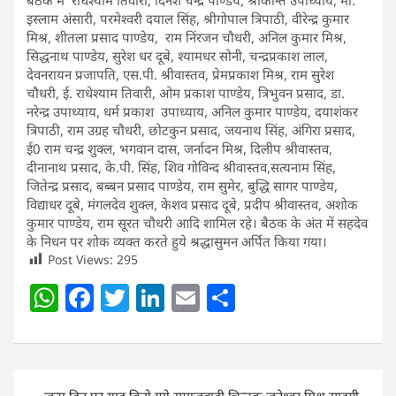
बैठक में राधेश्याम तिवारी, दिनेश चन्द्र पाण्डेय, श्रीकान्त उपाध्याय, मो.
इस्लाम अंसारी, परमेश्वरी दयाल सिंह, श्रीगोपाल त्रिपाठी, वीरेन्द्र कुमार
मिश्र, शीतला प्रसाद पाण्डेय, राम निंरजन चौधरी, अनिल कुमार मिश्र,
सिद्धनाथ पाण्डेय, सुरेश धर दूबे, श्यामधर सोनी, चन्द्रप्रकाश लाल,
देवनरायन प्रजापति, एस.पी. श्रीवास्तव, प्रेमप्रकाश मिश्र, राम सुरेश
चौधरी, ई. राधेश्याम तिवारी, ओम प्रकाश पाण्डेय, त्रिभुवन प्रसाद, डा.
नरेन्द्र उपाध्याय, धर्म प्रकाश उपाध्याय, अनिल कुमार पाण्डेय, दयाशंकर
त्रिपाठी, राम उग्रह चौधरी, छोटकुन प्रसाद, जयनाथ सिंह, अंगिरा प्रसाद,
ई0 राम चन्द्र शुक्ल, भगवान दास, जर्नादन मिश्र, दिलीप श्रीवास्तव,
दीनानाथ प्रसाद, के.पी. सिंह, शिव गोविन्द श्रीवास्तव,सत्यनाम सिंह,
जितेन्द्र प्रसाद, बब्बन प्रसाद पाण्डेय, राम सुमेर, बुद्धि सागर पाण्डेय,
विद्याधर दूबे, मंगलदेव शुक्ल, केशव प्रसाद दूबे, प्रदीप श्रीवास्तव, अशोक
कुमार पाण्डेय, राम सूरत चौधरी आदि शामिल रहे। बैठक के अंत में सहदेव
के निधन पर शोक व्यक्त करते हुये श्रद्धासुमन अर्पित किया गया।
Post Views:
295
W
F
T
Li
E
S
h
a
w
n
m
h
at
c
itt
k
ai
ar
s
e
er
e
l
e
Post