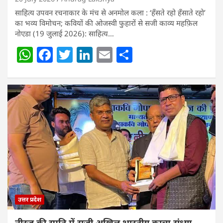
साहित्य उपवन रचनाकार के मंच से अनमोल कला : ‘हॅंसते रहो हॅंसाते रहो’
का भव्य विमोचन; कवियों की ओजस्वी फुहारों से सजी काव्य महफ़िल
नोएडा (19 जुलाई 2026): साहित्य…
W
F
T
Li
E
S
h
a
w
n
m
h
at
c
itt
k
ai
ar
s
e
er
e
l
e
A
b
dI
p
o
n
p
o
k
उत्तर प्रदेश
नीरज की स्मृति में सजी अखिल भारतीय काव्य संध्या,