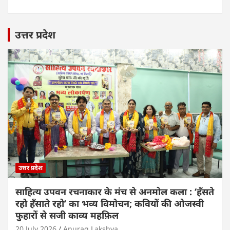
उत्तर प्रदेश
उत्तर प्रदेश
साहित्य उपवन रचनाकार के मंच से अनमोल कला : ‘हॅंसते
रहो हॅंसाते रहो’ का भव्य विमोचन; कवियों की ओजस्वी
फुहारों से सजी काव्य महफ़िल
20 July 2026
Anurag Lakshya