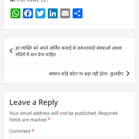
W
F
T
Li
E
S
h
a
w
n
m
h
at
c
itt
k
ai
ar
s
e
er
e
l
e
Post
हर व्यक्ति को अपने अर्जित कमाई से जरूरतमंदों संस्थाओं अथवा
A
b
dI
navigation
मंदिरों में दान देना चाहिए
p
o
n
p
o
सम्मान कोई छोटा या बड़ा नहीं होता- कुलदीप
k
Leave a Reply
Your email address will not be published.
Required
fields are marked
*
Comment
*