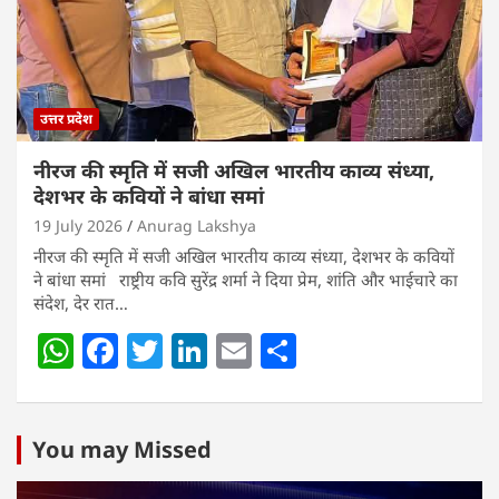
p
o
k
उत्तर प्रदेश
नीरज की स्मृति में सजी अखिल भारतीय काव्य संध्या,
देशभर के कवियों ने बांधा समां
19 July 2026
Anurag Lakshya
नीरज की स्मृति में सजी अखिल भारतीय काव्य संध्या, देशभर के कवियों
ने बांधा समां राष्ट्रीय कवि सुरेंद्र शर्मा ने दिया प्रेम, शांति और भाईचारे का
संदेश, देर रात…
W
F
T
Li
E
S
h
a
w
n
m
h
at
c
itt
k
ai
ar
s
e
er
e
l
e
You may Missed
A
b
dI