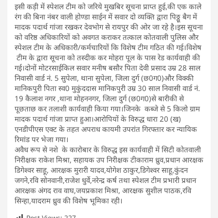
इसी कड़ी में स्पेशल टीम को जरिये मुखबिर सूचना प्राप्त हुई,की एक काले
रंग की बिना नंबर वाली होण्डा साईन में सवार दो व्यक्ति द्वारा पिठ्ठू बैग में
मादक पदार्थ गांजा रखकर देवभोग से रायपुर की ओर जा रहे है।इस सूचना
को वरिष्ठ अधिकारियों को अवगत कराकर तत्काल कोतवाली पुलिस और
स्पेशल टीम के अधिकारी/कर्मचारियों कि विशेष टीम गठित की गई।विशेष
टीम के द्वारा सूचना को तस्दीक कर मोहरा पूल के पास रेड कार्यवाही की
गई।दोनों मोटरसाईकिल सवार मनीष बसौर पिता देवी प्रसाद उम्र 28 साल
निवासी वार्ड नं. 5 सुपेला, थाना सुपेला, जिला दुर्ग (छ0ग0)और विक्की
मानिकपुरी पिता स्व0 मुकुंददास मानिकपुरी उम्र 30 साल निवासी वार्ड नं.
19 कैलाश नगर ,थाना मोहननगर, जिला दुर्ग (छ0ग0)से बारीकी से
पूछताछ कर तलाशी कार्यवाही किया गया।जिनके कब्जे से 5 किलो ग्राम
मादक पदार्थ गांजा प्राप्त हुआ।आरोपियों के विरुद्ध धारा 20 (ख)
एनडीपीएस एक्ट के तहत अपराध कायमी उपरांत गिरफ्तार कर न्यायिक
रिमांड पर भेजा गया।
अवैध रूप से नशे के कारोबार के विरुद्ध इस कार्यवाही में सिटी कोतवाली
निरीक्षक राकेश मिश्रा, सहायक उप निरीक्षक टीकाराम ध्रुव,प्रधान आरक्षक
डिगेश्वर साहू, आरक्षक मुरारी यादव,योगेश ठाकुर,डिगेश्वर साहू,कुंदन
जगने,रवि सोनवानी,राजेश धुर्वे,नरेन्द्र कर्ष तथा स्पेशल टीम प्रभारी प्रधान
आरक्षक अंगद राव वाघ,जयप्रकाश मिश्रा, आरक्षक सुशील पाठक,रवि
सिन्हा,यादराम ध्रुव की विशेष भूमिका रही।
Post Views:
227