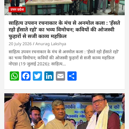
उत्तर प्रदेश
साहित्य उपवन रचनाकार के मंच से अनमोल कला : ‘हॅंसते
रहो हॅंसाते रहो’ का भव्य विमोचन; कवियों की ओजस्वी
फुहारों से सजी काव्य महफ़िल
20 July 2026
Anurag Lakshya
साहित्य उपवन रचनाकार के मंच से अनमोल कला : ‘हॅंसते रहो हॅंसाते रहो’
का भव्य विमोचन; कवियों की ओजस्वी फुहारों से सजी काव्य महफ़िल
नोएडा (19 जुलाई 2026): साहित्य…
W
F
T
Li
E
S
h
a
w
n
m
h
at
c
itt
k
ai
ar
s
e
er
e
l
e
A
b
dI
p
o
n