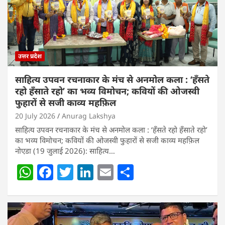
उत्तर प्रदेश
साहित्य उपवन रचनाकार के मंच से अनमोल कला : ‘हॅंसते
रहो हॅंसाते रहो’ का भव्य विमोचन; कवियों की ओजस्वी
फुहारों से सजी काव्य महफ़िल
20 July 2026
Anurag Lakshya
साहित्य उपवन रचनाकार के मंच से अनमोल कला : ‘हॅंसते रहो हॅंसाते रहो’
का भव्य विमोचन; कवियों की ओजस्वी फुहारों से सजी काव्य महफ़िल
नोएडा (19 जुलाई 2026): साहित्य…
W
F
T
Li
E
S
h
a
w
n
m
h
at
c
itt
k
ai
ar
s
e
er
e
l
e