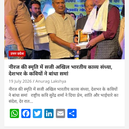
A
b
dI
p
o
n
p
o
k
उत्तर प्रदेश
नीरज की स्मृति में सजी अखिल भारतीय काव्य संध्या,
देशभर के कवियों ने बांधा समां
19 July 2026
Anurag Lakshya
नीरज की स्मृति में सजी अखिल भारतीय काव्य संध्या, देशभर के कवियों
ने बांधा समां राष्ट्रीय कवि सुरेंद्र शर्मा ने दिया प्रेम, शांति और भाईचारे का
संदेश, देर रात…
W
F
T
Li
E
S
h
a
w
n
m
h