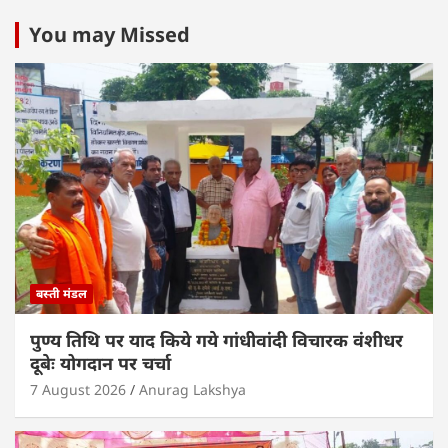
at
c
itt
k
ai
ar
s
e
er
e
l
e
You may Missed
A
b
dI
p
o
n
p
o
k
बस्ती मंडल
पुण्य तिथि पर याद किये गये गांधीवांदी विचारक वंशीधर
दूबेः योगदान पर चर्चा
7 August 2026
Anurag Lakshya