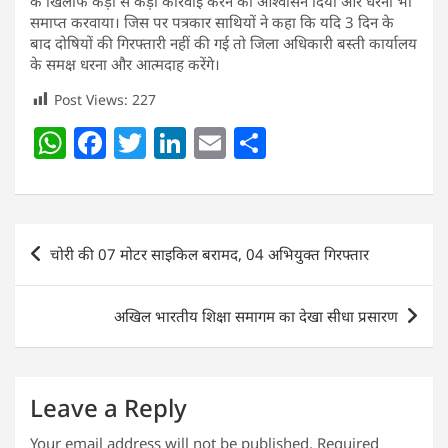
के खिलाफ कड़ी से कड़ी कार्रवाई करने का आश्वासन दिया और धरना भी
समाप्त करवाया। जिस पर पत्रकार साथियों ने कहा कि यदि 3 दिन के
बाद दोषियों की गिरफ्तारी नहीं की गई तो जिला अधिकारी बस्ती कार्यालय
के समक्ष धरना और आत्मदाह करेंगे।
Post Views:
227
W
F
T
Li
E
S
h
a
w
n
m
h
at
c
itt
k
ai
ar
s
e
er
e
l
e
Post
चोरी की 07 मोटर साइकिल बरामद, 04 अभियुक्त गिरफ्तार
A
b
dI
navigation
p
o
n
अखिल भारतीय शिक्षा समागम का देखा सीधा प्रसारण
p
o
k
Leave a Reply
Your email address will not be published.
Required