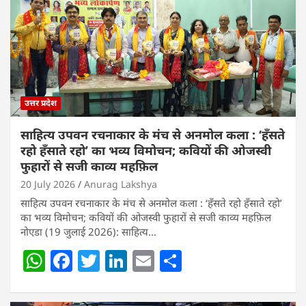
उत्तर प्रदेश
साहित्य उपवन रचनाकार के मंच से अनमोल कला : ‘हॅंसते
रहो हॅंसाते रहो’ का भव्य विमोचन; कवियों की ओजस्वी
फुहारों से सजी काव्य महफ़िल
20 July 2026
Anurag Lakshya
साहित्य उपवन रचनाकार के मंच से अनमोल कला : ‘हॅंसते रहो हॅंसाते रहो’
का भव्य विमोचन; कवियों की ओजस्वी फुहारों से सजी काव्य महफ़िल
नोएडा (19 जुलाई 2026): साहित्य…
W
F
T
Li
E
S
h
a
w
n
m
h
at
c
itt
k
ai
ar