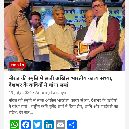
s
e
er
e
l
e
A
b
dI
p
o
n
p
o
k
उत्तर प्रदेश
नीरज की स्मृति में सजी अखिल भारतीय काव्य संध्या,
देशभर के कवियों ने बांधा समां
19 July 2026
Anurag Lakshya
नीरज की स्मृति में सजी अखिल भारतीय काव्य संध्या, देशभर के कवियों
ने बांधा समां राष्ट्रीय कवि सुरेंद्र शर्मा ने दिया प्रेम, शांति और भाईचारे का
संदेश, देर रात…
W
F
T
Li
E
S