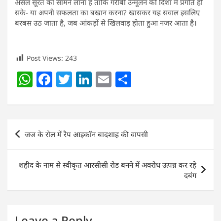
असल सूरत को सामने लाना है ताकि गरीबी उन्मूलन की दिशा में प्रगति हो
सके- या अपनी सफलता का बखान करना? खासकर यह सवाल इसलिए
बरबस उठ जाता है, जब आंकड़ों से खिलवाड़ होता हुआ नजर आता है।
Post Views:
243
W
F
T
Li
E
S
h
a
w
n
m
h
at
c
itt
k
ai
ar
s
e
er
e
l
e
Post
जज के रोल में रैप आइकॉन बादशाह की वापसी
A
b
dI
navigation
p
o
n
शहीद के नाम से स्वीकृत आरसीसी रोड बनने में अवरोध उत्पन्न कर रहे
p
o
दबंग
k
Leave a Reply