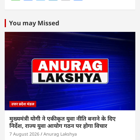
h
a
w
n
m
h
at
c
itt
k
ai
ar
s
e
er
e
l
e
You may Missed
A
b
dI
p
o
n
p
o
k
उत्तर प्रदेश मंडल
मुख्यमंत्री योगी ने एकीकृत युवा नीति बनाने के दिए
निर्देश, राज्य युवा आयोग गठन पर होगा विचार
7 August 2026
Anurag Lakshya