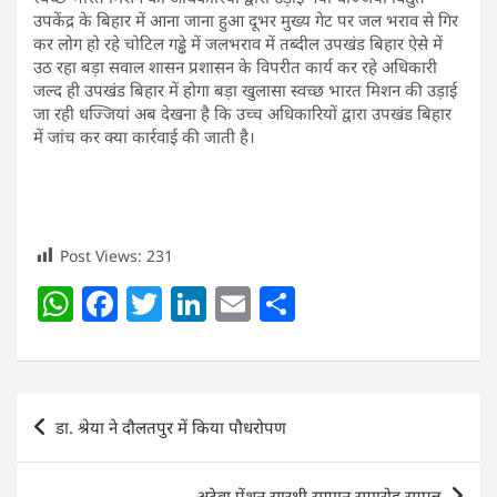
उपकेंद्र के बिहार में आना जाना हुआ दूभर मुख्य गेट पर जल भराव से गिर
कर लोग हो रहे चोटिल गड्ढे में जलभराव में तब्दील उपखंड बिहार ऐसे में
उठ रहा बड़ा सवाल शासन प्रशासन के विपरीत कार्य कर रहे अधिकारी
जल्द ही उपखंड बिहार में होगा बड़ा खुलासा स्वच्छ भारत मिशन की उड़ाई
जा रही धज्जियां अब देखना है कि उच्च अधिकारियों द्वारा उपखंड बिहार
में जांच कर क्या कार्रवाई की जाती है।
Post Views:
231
W
F
T
Li
E
S
h
a
w
n
m
h
at
c
itt
k
ai
ar
s
e
er
e
l
e
Post
डा. श्रेया ने दौलतपुर में किया पौधरोपण
A
b
dI
navigation
p
o
n
अटेवा पेंशन सारथी सम्मान समारोह सम्पन्न