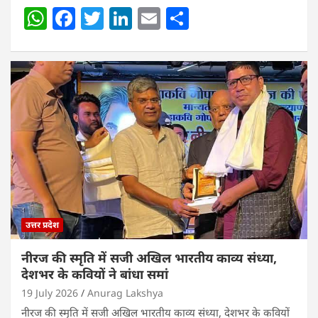
W
F
T
Li
E
S
h
a
w
n
m
h
at
c
itt
k
ai
ar
s
e
er
e
l
e
A
b
dI
p
o
n
p
o
k
उत्तर प्रदेश
नीरज की स्मृति में सजी अखिल भारतीय काव्य संध्या,
देशभर के कवियों ने बांधा समां
19 July 2026
Anurag Lakshya
नीरज की स्मृति में सजी अखिल भारतीय काव्य संध्या, देशभर के कवियों