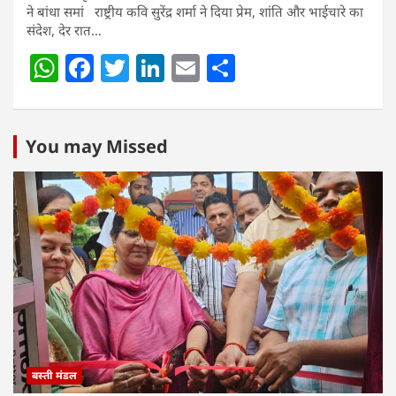
ने बांधा समां राष्ट्रीय कवि सुरेंद्र शर्मा ने दिया प्रेम, शांति और भाईचारे का
संदेश, देर रात…
W
F
T
Li
E
S
h
a
w
n
m
h
at
c
itt
k
ai
ar
s
e
er
e
l
e
You may Missed
A
b
dI
p
o
n
p
o
k
बस्ती मंडल