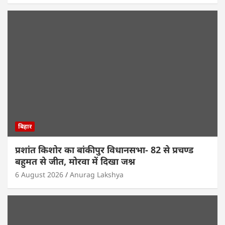
बिहार
प्रशांत किशोर का बांकीपुर विधानसभा- 82 से प्रचण्ड
बहुमत से जीत, मोरवा में दिखा जश्न
6 August 2026
Anurag Lakshya