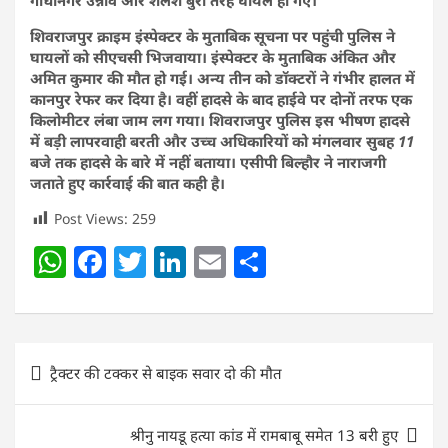
शिवराजपुर क्राइम इंस्पेक्टर के मुताबिक सूचना पर पहुंची पुलिस ने
घायलों को सीएचसी भिजवाया। इंस्पेक्टर के मुताबिक अंकित और
अमित कुमार की मौत हो गई। अन्य तीन को डॉक्टरों ने गंभीर हालत में
कानपुर रेफर कर दिया है। वहीं हादसे के बाद हाईवे पर दोनों तरफ एक
किलोमीटर लंबा जाम लग गया। शिवराजपुर पुलिस इस भीषण हादसे
में बड़ी लापरवाही बरती और उच्च अधिकारियों को मंगलवार सुबह 11
बजे तक हादसे के बारे में नहीं बताया। एसीपी बिल्हौर ने नाराजगी
जताते हुए कार्रवाई की बात कही है।
Post Views:
259
W
F
T
Li
E
S
h
a
w
n
m
h
at
c
itt
k
ai
ar
s
e
er
e
l
e
Post
ट्रैक्टर की टक्कर से बाइक सवार दो की मौत
A
b
dI
navigation
p
o
n
श्रीनु नायडू हत्या कांड में रामबाबू समेत 13 बरी हुए