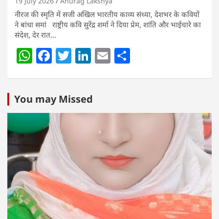
19 July 2026
Anurag Lakshya
नीरज की स्मृति में सजी अखिल भारतीय काव्य संध्या, देशभर के कवियों
ने बांधा समां राष्ट्रीय कवि सुरेंद्र शर्मा ने दिया प्रेम, शांति और भाईचारे का
संदेश, देर रात…
W
F
T
Li
E
S
h
a
w
n
m
h
at
c
itt
k
ai
ar
s
e
er
e
l
e
You may Missed
A
b
dI
p
o
n
p
o
k