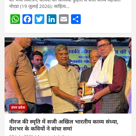
नोएडा (19 जुलाई 2026): साहित्य…
W
F
T
Li
E
S
h
a
w
n
m
h
at
c
itt
k
ai
ar
s
e
er
e
l
e
A
b
dI
p
o
n
p
o
k
उत्तर प्रदेश
नीरज की स्मृति में सजी अखिल भारतीय काव्य संध्या,
देशभर के कवियों ने बांधा समां