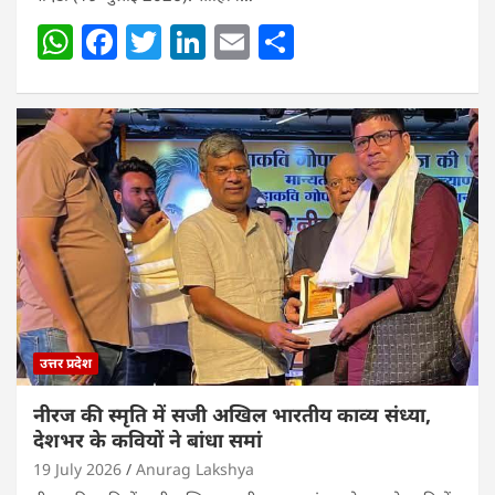
W
F
T
Li
E
S
h
a
w
n
m
h
at
c
itt
k
ai
ar
s
e
er
e
l
e
A
b
dI
p
o
n
p
o
k
उत्तर प्रदेश
नीरज की स्मृति में सजी अखिल भारतीय काव्य संध्या,
देशभर के कवियों ने बांधा समां
19 July 2026
Anurag Lakshya