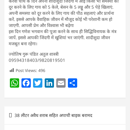
करवा चौथ के दिन अपनी शादीशुदा जिंदगी में आई किसी भी समस्या को
दूर करने के लिए गाय को 5 केले, बेसन के 5 लड्डू और 5 पेड़े खिलाएं.
अपनी समस्या को दूर करने के लिए गाय की पीठ सहलाएं और प्रार्थना
करें. इससे आपके वैवाहिक जीवन में मौजूद कोई भी परेशानी कम हो
जाएगी. आपसी प्रेम और विश्वास भी बढ़ेगा
इस दिन गणेश भगवान की पूजा करने के साथ ही सिद्धिविनायक के मंत्र
जापें. इससे आपकी जिंदगी में खुशियां भर जाएंगी. शादीशुदा जीवन
मजबूत बना रहेगा।
ज्योतिष गुरू पंडित अतुल शास्त्री
09594318403/9820819501
Post Views:
496
W
F
T
Li
E
S
h
a
w
n
m
h
at
c
itt
k
ai
ar
s
e
er
e
l
e
Post
38 लीटर अवैध शराब सहित अपाची बाइक बरामद
A
b
dI
navigation
p
o
n