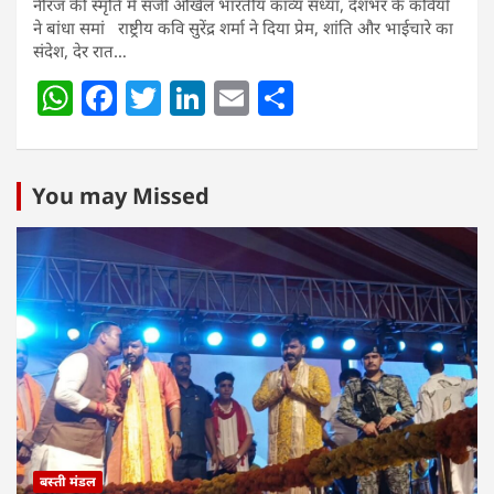
नीरज की स्मृति में सजी अखिल भारतीय काव्य संध्या, देशभर के कवियों
ने बांधा समां राष्ट्रीय कवि सुरेंद्र शर्मा ने दिया प्रेम, शांति और भाईचारे का
संदेश, देर रात…
W
F
T
Li
E
S
h
a
w
n
m
h
at
c
itt
k
ai
ar
s
e
er
e
l
e
You may Missed
A
b
dI
p
o
n
p
o
k
बस्ती मंडल