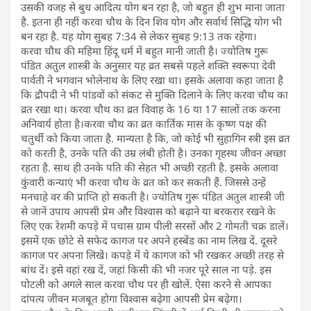
उसकी वजह से बुध आदित्य योग बन रहा है, जो बहुत ही शुभ माना जाता
है. इतना ही नहीं करवा चौथ के दिन शिव योग और सर्वार्थ सिद्धि योग भी
बन रहा है. यह योग सुबह 7:34 से लेकर सुबह 9:13 तक रहेगा।
करवा चौथ की महिमा हिंदू धर्म में बहुत मानी जाती है। ज्योतिष गुरू
पंडित अतुल शास्त्री के अनुसार यह व्रत सबसे पहले शक्ति स्वरूपा देवी
पार्वती ने भगवान भोलेनाथ के लिए रखा था। इसके अलावा कहा जाता है
कि द्रौपदी ने भी पांडवों को संकट से मुक्ति दिलाने के लिए करवा चौथ का
व्रत रखा था। करवा चौथ का व्रत विवाह के 16 या 17 सालों तक करना
अनिवार्य होता है।करवा चौथ का व्रत कार्तिक मास के कृष्ण पक्ष की
चतुर्थी को किया जाता है. मान्यता है कि, जो कोई भी सुहागिन स्त्री इस व्रत
को करती है, उनके पति की उम्र लंबी होती है। उनका गृहस्थ जीवन अच्छा
रहता है. साथ ही उनके पति की सेहत भी अच्छी रहती है. इसके अलावा
कुंवारी कन्याएं भी करवा चौथ के व्रत को कर सकती हैं. जिससे उन्हें
मनचाहे वर की प्राप्ति हो सकती है। ज्योतिष गुरू पंडित अतुल शास्त्री जी
से जानें उपाय आपसी प्रेम और विश्वास को बढ़ाने या बरकरार रखने के
लिए एक रेशमी कपड़े में पचास ग्राम पीली सरसों और 2 गोमती चक्र डालें।
इसमें एक छोटे से सफेद कागज पर अपने हस्बेंड का नाम लिख दें. दूसरे
कागज पर अपना लिखें‌। कपड़े में ये कागज को भी रखकर अच्छी तरह से
बांध दें। इसे वहां रख दें, जहां किसी की भी नजर पूरे साल ना पड़े. इस
पोटली को अगले साल करवा चौथ पर ही खोलें. ऐसा करने से आपका
दांपत्य जीवन मजबूत होगा विश्वास बढ़ेगा आपसी प्रेम बढ़ेगा।