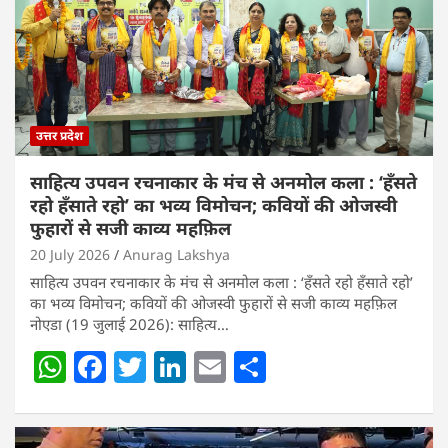
उत्तर प्रदेश
साहित्य उपवन रचनाकार के मंच से अनमोल कला : ‘हॅंसते
रहो हॅंसाते रहो’ का भव्य विमोचन; कवियों की ओजस्वी
फुहारों से सजी काव्य महफ़िल
20 July 2026
Anurag Lakshya
साहित्य उपवन रचनाकार के मंच से अनमोल कला : ‘हॅंसते रहो हॅंसाते रहो’
का भव्य विमोचन; कवियों की ओजस्वी फुहारों से सजी काव्य महफ़िल
नोएडा (19 जुलाई 2026): साहित्य…
W
F
T
Li
E
S
h
a
w
n
m
h
at
c
itt
k
ai
ar