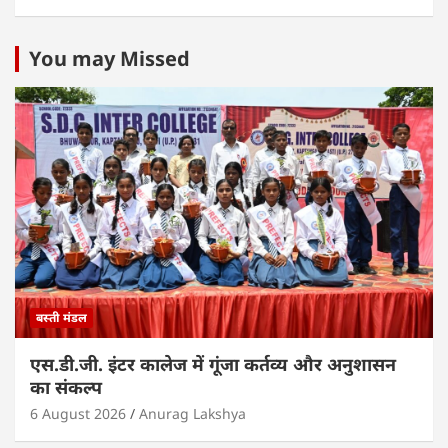
h
a
w
n
m
h
at
c
itt
k
ai
ar
s
e
er
e
l
e
You may Missed
A
b
dI
p
o
n
p
o
k
बस्ती मंडल
एस.डी.जी. इंटर कालेज में गूंजा कर्तव्य और अनुशासन
का संकल्प
6 August 2026
Anurag Lakshya