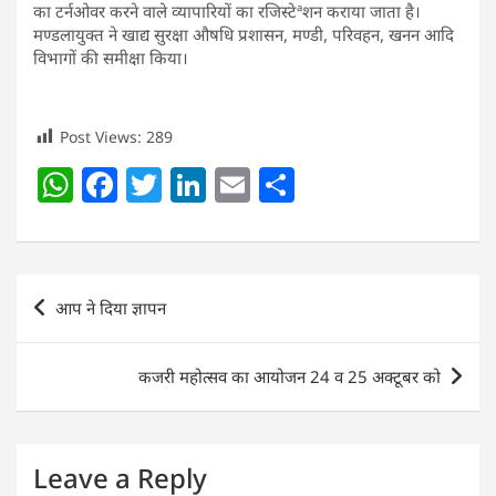
का टर्नओवर करने वाले व्यापारियों का रजिस्टेªशन कराया जाता है।
मण्डलायुक्त ने खाद्य सुरक्षा औषधि प्रशासन, मण्डी, परिवहन, खनन आदि
विभागों की समीक्षा किया।
Post Views:
289
W
F
T
Li
E
S
h
a
w
n
m
h
at
c
itt
k
ai
ar
s
e
er
e
l
e
Post
आप ने दिया ज्ञापन
A
b
dI
navigation
p
o
n
कजरी महोत्सव का आयोजन 24 व 25 अक्टूबर को
p
o
k
Leave a Reply