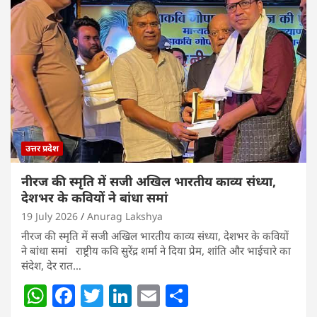
s
e
er
e
l
e
A
b
dI
p
o
n
p
o
k
उत्तर प्रदेश
नीरज की स्मृति में सजी अखिल भारतीय काव्य संध्या,
देशभर के कवियों ने बांधा समां
19 July 2026
Anurag Lakshya
नीरज की स्मृति में सजी अखिल भारतीय काव्य संध्या, देशभर के कवियों
ने बांधा समां राष्ट्रीय कवि सुरेंद्र शर्मा ने दिया प्रेम, शांति और भाईचारे का
संदेश, देर रात…
W
F
T
Li
E
S