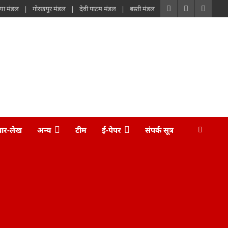
या मंडल
गोरखपुर मंडल
देवी पाटम मंडल
बस्ती मंडल
चार-लेख
अन्य
टीम
ई-पेपर
संपर्क सूत्र