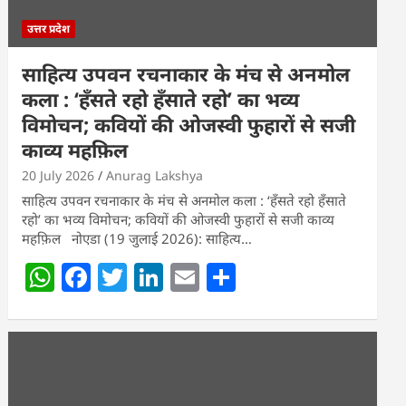
उत्तर प्रदेश
साहित्य उपवन रचनाकार के मंच से अनमोल
कला : ‘हॅंसते रहो हॅंसाते रहो’ का भव्य
विमोचन; कवियों की ओजस्वी फुहारों से सजी
काव्य महफ़िल
20 July 2026
Anurag Lakshya
साहित्य उपवन रचनाकार के मंच से अनमोल कला : ‘हॅंसते रहो हॅंसाते
रहो’ का भव्य विमोचन; कवियों की ओजस्वी फुहारों से सजी काव्य
महफ़िल नोएडा (19 जुलाई 2026): साहित्य…
W
F
T
Li
E
S
h
a
w
n
m
h
at
c
itt
k
ai
ar
s
e
er
e
l
e
A
b
dI