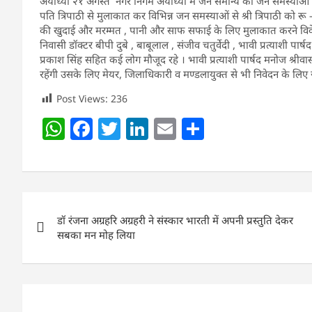
अयोध्या २१ अगस्त नगर निगम अयोध्या मे जन समान्य की जन समस्याओं को दे
पति त्रिपाठी से मुलाकात कर विभिन्न जन समस्याओं से श्री त्रिपाठी को र
की खुदाई और मरम्मत , पानी और साफ सफाई के लिए मुलाकात करने विवे
निवासी डॉक्टर बीपी दुबे , बाबूलाल , संजीव चतुर्वेदी , भावी प्रत्याशी पार्ष
प्रकाश सिंह सहित कई लोग मौजूद रहे । भावी प्रत्याशी पार्षद मनोज श्रीव
रहेंगी उसके लिए मेयर, जिलाधिकारी व मण्डलायुक्त से भी निवेदन के लिए 
Post Views:
236
W
F
T
Li
E
S
h
a
w
n
m
h
at
c
itt
k
ai
ar
s
e
er
e
l
e
Post
A
b
dI
डॉ रंजना अग्रहरि अग्रहरी ने संस्कार भारती में अपनी प्रस्तुति देकर
navigation
p
o
n
सबका मन मोह लिया
p
o
k