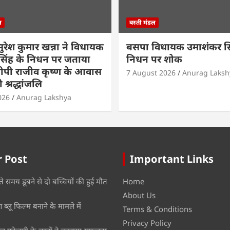
ल
बस्ती मंडल
ी सुरेश कुमार खन्ना ने विधायक
बसपा विधायक उमाशंकर सि
सिंह के निधन पर जताया
निधन पर शोक
ीपी राजीव कृष्ण के आवास
7 August 2026
Anurag Laksh
 श्रद्धांजलि
026
Anurag Lakshya
 Post
Important Links
ते समय डूबने से दो बच्चियों की हुई मौत
Home
About Us
ब्लू फिल्म बनाने के मामले में
Terms & Conditions
Privacy Policy