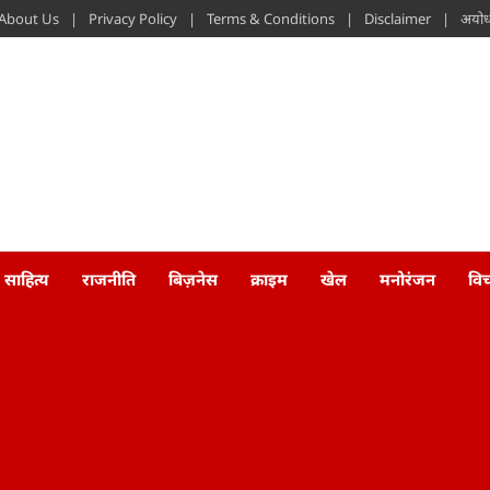
About Us
Privacy Policy
Terms & Conditions
Disclaimer
अयोध्
साहित्य
राजनीति
बिज़नेस
क्राइम
खेल
मनोरंजन
वि