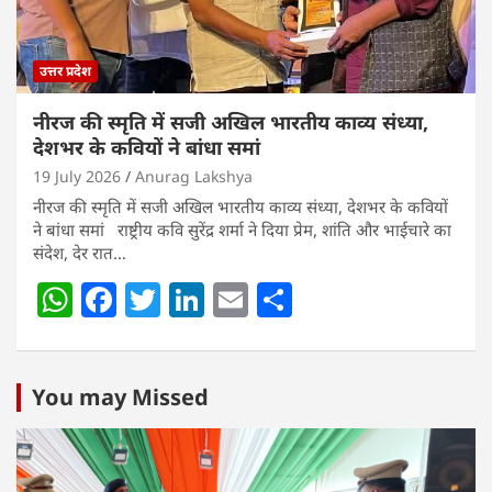
उत्तर प्रदेश
नीरज की स्मृति में सजी अखिल भारतीय काव्य संध्या,
देशभर के कवियों ने बांधा समां
19 July 2026
Anurag Lakshya
नीरज की स्मृति में सजी अखिल भारतीय काव्य संध्या, देशभर के कवियों
ने बांधा समां राष्ट्रीय कवि सुरेंद्र शर्मा ने दिया प्रेम, शांति और भाईचारे का
संदेश, देर रात…
W
F
T
Li
E
S
h
a
w
n
m
h
at
c
itt
k
ai
ar
s
e
er
e
l
e
You may Missed
A
b
dI
p
o
n