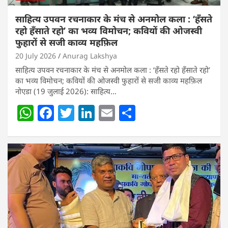
साहित्य उपवन रचनाकार के मंच से अनमोल कला : ‘हॅंसते
रहो हॅंसाते रहो’ का भव्य विमोचन; कवियों की ओजस्वी
फुहारों से सजी काव्य महफ़िल
20 July 2026
Anurag Lakshya
साहित्य उपवन रचनाकार के मंच से अनमोल कला : ‘हॅंसते रहो हॅंसाते रहो’
का भव्य विमोचन; कवियों की ओजस्वी फुहारों से सजी काव्य महफ़िल
नोएडा (19 जुलाई 2026): साहित्य…
W
F
T
Li
E
S
h
a
w
n
m
h
at
c
itt
k
ai
ar
s
e
er
e
l
e
A
b
dI
p
o
n
p
o
k