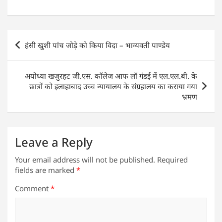
h
a
w
n
m
h
at
c
itt
k
ai
ar
s
e
er
e
l
e
Post
हंसी खुशी पांच जोड़े को किया विदा – भाग्यवती पाण्डेय
A
b
dI
navigation
p
o
n
अयोध्या खजुरहट जी.एस. कॉलेज आफ लॉ गंडई में एल.एल.बी. के
p
o
छात्रों को इलाहाबाद उच्च न्यायालय के संग्रहालय का कराया गया
k
भ्रमण
Leave a Reply
Your email address will not be published.
Required
fields are marked
*
Comment
*