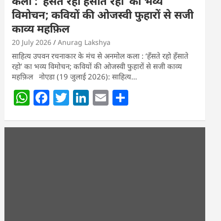
कला : ‘हॅंसते रहो हॅंसाते रहो’ का भव्य
विमोचन; कवियों की ओजस्वी फुहारों से सजी
काव्य महफ़िल
20 July 2026
Anurag Lakshya
साहित्य उपवन रचनाकार के मंच से अनमोल कला : ‘हॅंसते रहो हॅंसाते
रहो’ का भव्य विमोचन; कवियों की ओजस्वी फुहारों से सजी काव्य
महफ़िल नोएडा (19 जुलाई 2026): साहित्य…
W
F
T
Li
E
S
h
a
w
n
m
h
at
c
itt
k
ai
ar
s
e
er
e
l
e
A
b
dI
p
o
n
p
o
k