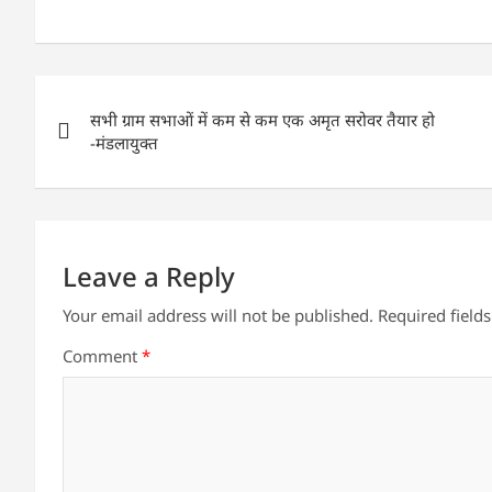
h
a
w
n
m
h
at
c
itt
k
ai
ar
s
e
er
e
l
e
Post
A
b
dI
सभी ग्राम सभाओं में कम से कम एक अमृत सरोवर तैयार हो
navigation
p
o
n
-मंडलायुक्त
p
o
k
Leave a Reply
Your email address will not be published.
Required field
Comment
*