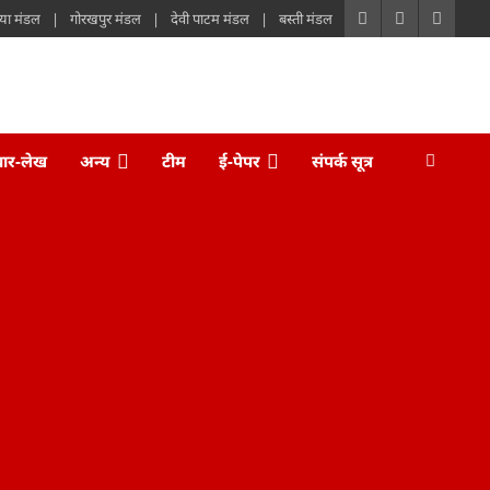
या मंडल
गोरखपुर मंडल
देवी पाटम मंडल
बस्ती मंडल
चार-लेख
अन्य
टीम
ई-पेपर
संपर्क सूत्र