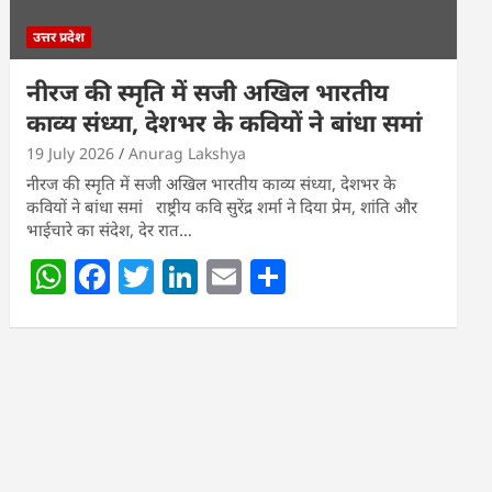
उत्तर प्रदेश
नीरज की स्मृति में सजी अखिल भारतीय
काव्य संध्या, देशभर के कवियों ने बांधा समां
19 July 2026
Anurag Lakshya
नीरज की स्मृति में सजी अखिल भारतीय काव्य संध्या, देशभर के
कवियों ने बांधा समां राष्ट्रीय कवि सुरेंद्र शर्मा ने दिया प्रेम, शांति और
भाईचारे का संदेश, देर रात…
W
F
T
Li
E
S
h
a
w
n
m
h
at
c
itt
k
ai
ar
s
e
er
e
l
e
A
b
dI
p
o
n
p
o