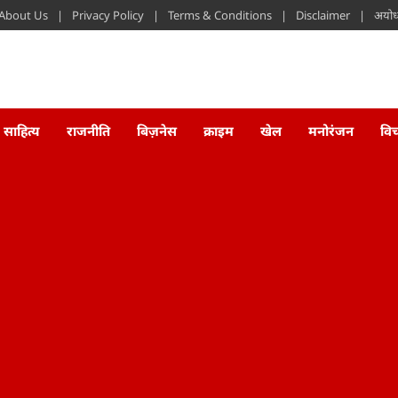
About Us
Privacy Policy
Terms & Conditions
Disclaimer
अयोध्
साहित्य
राजनीति
बिज़नेस
क्राइम
खेल
मनोरंजन
वि