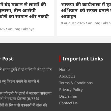
ें बंद मकान से लाखों की
भाजपा की कार्यशाला में ‘हर
खुलासा, तीन आरोपी
अभियान’ को सफल बनाने 
; चोरी का सामान और नकदी
आवाहन
8 August 2026
Anurag Laksh
026
Anurag Lakshya
 Post
Important Links
ते समय डूबने से दो बच्चियों की हुई मौत
Home
About Us
ब्लू फिल्म बनाने के मामले में
Terms & Conditions
Privacy Policy
नल एकेडमी के छात्रों ने लहराया सफलता
Disclaimer
कों ने बढाया हौसला
(6,756)
Contact Us
नी के निधन से पत्रकारों में शोक की