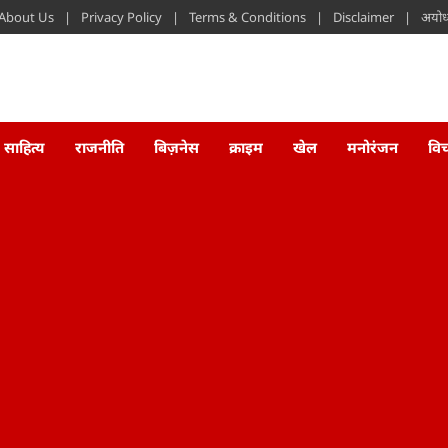
About Us
Privacy Policy
Terms & Conditions
Disclaimer
अयोध्
साहित्य
राजनीति
बिज़नेस
क्राइम
खेल
मनोरंजन
वि