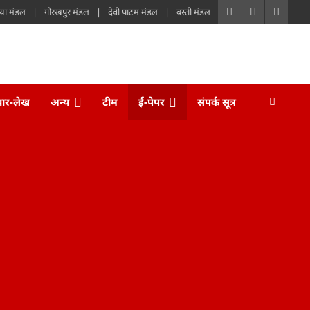
या मंडल
गोरखपुर मंडल
देवी पाटम मंडल
बस्ती मंडल
चार-लेख
अन्य
टीम
ई-पेपर
संपर्क सूत्र