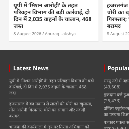
यूपी में ‘मिशन आरोही’ के तहत
हजरतगंज म
परिवहन विभाग की बड़ी कार्रवाई, दो
चोरी का 
दिन में 2,035 वाहनों के चालान, 468
गिरफ्तार
जब्त
बरामद
8 August 2026
Anurag Lakshya
8 August 2
Latest News
Popular
यूपी में ‘मिशन आरोही’ के तहत परिवहन विभाग की बड़ी
सरयू नदी में नहा
कार्रवाई, दो दिन में 2,035 वाहनों के चालान, 468
(43,608)
जब्त
मुकदमा दर्ज हुआ 
(25,433)
हजरतगंज में बंद मकान से लाखों की चोरी का खुलासा,
उर्मिला एजुकेश
तीन आरोपी गिरफ्तार; चोरी का सामान और नकदी
का परचमः शिक्ष
बरामद
पत्रकार पंकज सो
भाजपा की कार्यशाला में ‘हर घर तिरंगा अभियान’ को
लहर
(6,636)