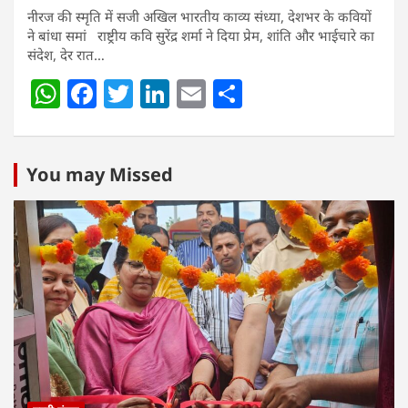
नीरज की स्मृति में सजी अखिल भारतीय काव्य संध्या, देशभर के कवियों
ने बांधा समां राष्ट्रीय कवि सुरेंद्र शर्मा ने दिया प्रेम, शांति और भाईचारे का
संदेश, देर रात…
W
F
T
Li
E
S
h
a
w
n
m
h
at
c
itt
k
ai
ar
s
e
er
e
l
e
You may Missed
A
b
dI
p
o
n
p
o
k