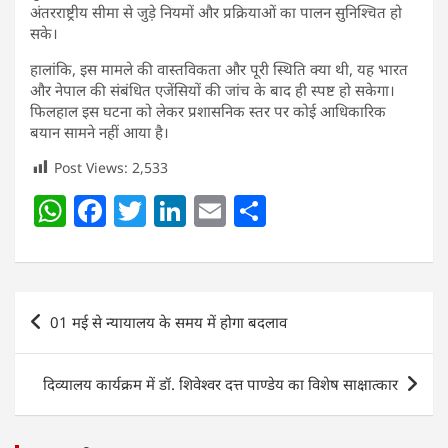
अंतरराष्ट्रीय सीमा से जुड़े नियमों और प्रक्रियाओं का पालन सुनिश्चित हो
सके।
हालांकि, इस मामले की वास्तविकता और पूरी स्थिति क्या थी, यह भारत
और नेपाल की संबंधित एजेंसियों की जांच के बाद ही स्पष्ट हो सकेगा।
फिलहाल इस घटना को लेकर प्रशासनिक स्तर पर कोई आधिकारिक
बयान सामने नहीं आया है।
Post Views:
2,533
W
F
T
Li
E
S
h
a
w
n
m
h
at
c
itt
k
ai
ar
s
e
er
e
l
e
Post
01 मई से न्यायालय के समय में होगा बदलाव
A
b
dI
navigation
p
o
n
दिव्यालय कार्यक्रम में डॉ. शिवेश्वर दत्त पाण्डेय का विशेष साक्षात्कार
p
o
k