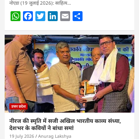
नोएडा (19 जुलाई 2026): साहित्य…
W
F
T
Li
E
S
h
a
w
n
m
h
at
c
itt
k
ai
ar
s
e
er
e
l
e
A
b
dI
p
o
n
p
o
k
उत्तर प्रदेश
नीरज की स्मृति में सजी अखिल भारतीय काव्य संध्या,
देशभर के कवियों ने बांधा समां
19 July 2026
Anurag Lakshya