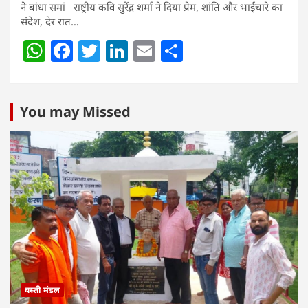
ने बांधा समां राष्ट्रीय कवि सुरेंद्र शर्मा ने दिया प्रेम, शांति और भाईचारे का
संदेश, देर रात…
W
F
T
Li
E
S
h
a
w
n
m
h
at
c
itt
k
ai
ar
s
e
er
e
l
e
You may Missed
A
b
dI
p
o
n
p
o
k
बस्ती मंडल