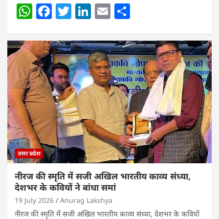
W
F
T
Li
E
S
h
a
w
n
m
h
at
c
itt
k
ai
ar
s
e
er
e
l
e
A
b
dI
p
o
n
p
o
k
उत्तर प्रदेश
नीरज की स्मृति में सजी अखिल भारतीय काव्य संध्या,
देशभर के कवियों ने बांधा समां
19 July 2026
Anurag Lakshya
नीरज की स्मृति में सजी अखिल भारतीय काव्य संध्या, देशभर के कवियों