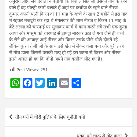
अनुराग लक्ष्य संवाददाता ने बताया कि विशाल सिंह जो उसका गांव के रहने
वाले हैं वह पोल्ट्री फार्म चलाते हैं जहां पर कन्नौज के रहने वाले नीरज
कुमार अपनी पत्नी किरन वा 11 माह के बच्चे के साथ 2 महीने से इस गांव
में रहकर मजदूरी कर रहा थे मंगलवार की शाम नीरज व किरन 11 माह के
बेटे लल्ला को चारपाई पर सुलाकर फार्म में काम करने लगे तभी एक कुत्ता
आया और मासूम को चारपाई से झपट्टा मारकर उठा ले गया जैसे ही बच्चे
के रोने की आवाज़ आई नीरज और किरन उसके पीछे पीछे दौड़ते रहे
लेकिन कुत्ता तेजी जी के साथ उसे खेत में लेकर चला गया और बुरी तरह
से नोच डाला जिससे उसकी मृत्यु हो गई इस घटना से किरन और नीरज
इतने आहत हो गए कि दोनों अपने गांव कन्नौज लौट गए हैं।
Post Views:
251
W
F
T
Li
E
S
h
a
w
n
m
h
at
c
itt
k
ai
ar
s
e
er
e
l
e
Post
तीन घरों में चोरी पुलिस के लिए चुनौती बनी
A
b
dI
navigation
p
o
n
युवक को चाकू से गोद डाला