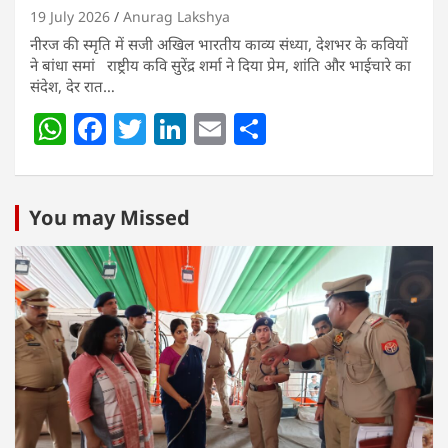
19 July 2026
Anurag Lakshya
नीरज की स्मृति में सजी अखिल भारतीय काव्य संध्या, देशभर के कवियों
ने बांधा समां राष्ट्रीय कवि सुरेंद्र शर्मा ने दिया प्रेम, शांति और भाईचारे का
संदेश, देर रात…
W
F
T
Li
E
S
h
a
w
n
m
h
at
c
itt
k
ai
ar
s
e
er
e
l
e
You may Missed
A
b
dI
p
o
n
p
o
k