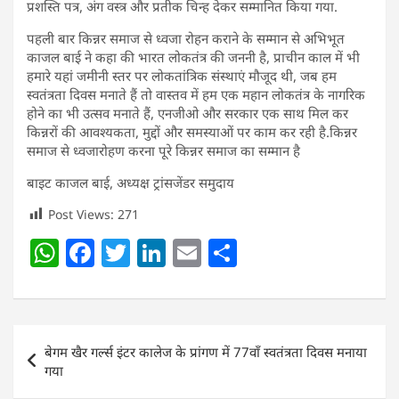
प्रशस्ति पत्र, अंग वस्त्र और प्रतीक चिन्ह देकर सम्मानित किया गया.
पहली बार किन्नर समाज से ध्वजा रोहन कराने के सम्मान से अभिभूत
काजल बाई ने कहा की भारत लोकतंत्र की जननी है, प्राचीन काल में भी
हमारे यहां जमीनी स्तर पर लोकतांत्रिक संस्थाएं मौजूद थी, जब हम
स्वतंत्रता दिवस मनाते हैं तो वास्तव में हम एक महान लोकतंत्र के नागरिक
होने का भी उत्सव मनाते हैं, एनजीओ और सरकार एक साथ मिल कर
किन्नरों की आवश्यकता, मुद्दों और समस्याओं पर काम कर रही है.किन्नर
समाज से ध्वजारोहण करना पूरे किन्नर समाज का सम्मान है
बाइट काजल बाई, अध्यक्ष ट्रांसजेंडर समुदाय
Post Views:
271
W
F
T
Li
E
S
h
a
w
n
m
h
at
c
itt
k
ai
ar
s
e
er
e
l
e
Post
बेगम खैर गर्ल्स इंटर कालेज के प्रांगण में 77वाँ स्वतंत्रता दिवस मनाया
A
b
dI
navigation
गया
p
o
n