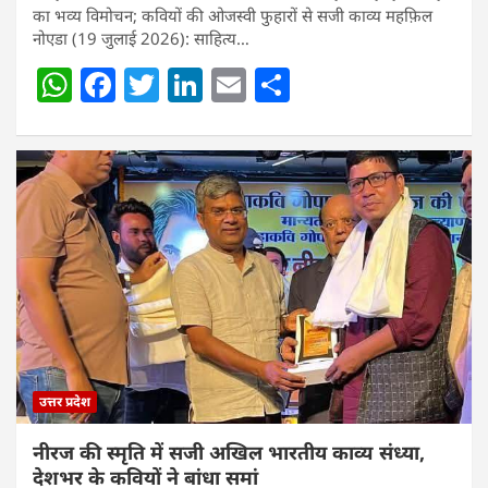
का भव्य विमोचन; कवियों की ओजस्वी फुहारों से सजी काव्य महफ़िल
नोएडा (19 जुलाई 2026): साहित्य…
W
F
T
Li
E
S
h
a
w
n
m
h
at
c
itt
k
ai
ar
s
e
er
e
l
e
A
b
dI
p
o
n
p
o
k
उत्तर प्रदेश
नीरज की स्मृति में सजी अखिल भारतीय काव्य संध्या,
देशभर के कवियों ने बांधा समां