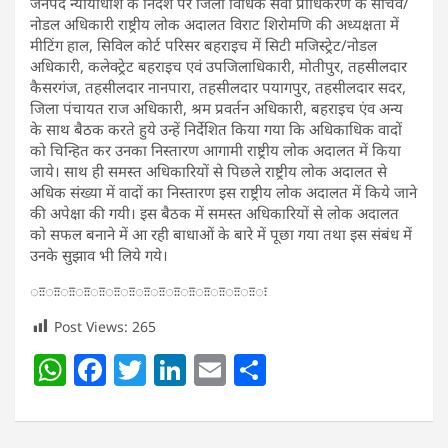
जनपद न्यायाधीश के निर्देश पर जिला विधिक सेवा प्राधिकरण के सचिव/
नोडल अधिकारी राष्ट्रीय लोक अदालत विराट शिरोमणि की अध्यक्षता में
मीटिंग हाल, सिविल कोर्ट परिसर बहराइच में सिटी मजिस्ट्रेट/नोडल
अधिकारी, कलेक्ट्रेट बहराइच एवं उपजिलाधिकारी, मोतीपुर, तहसीलदार
कैसरगंज, तहसीलदार नानपारा, तहसीलदार पयागपुर, तहसीलदार सदर,
जिला पंचायत राज अधिकारी, श्रम प्रवर्तन अधिकारी, बहराइच एंव अन्य
के साथ बैठक करते हुये उन्हें निर्देशित किया गया कि अधिकाधिक वादों
को चिन्हित कर उनका निस्तारण आगामी राष्ट्रीय लोक अदालत में किया
जाये। साथ ही समस्त अधिकारियों से पिछले राष्ट्रीय लोक अदालत से
अधिक संख्या में वादों का निस्तारण इस राष्ट्रीय लोक अदालत में किये जाने
की अपेक्षा की गयी। इस बैठक में समस्त अधिकारियों से लोक अदालत
को सफल बनाने में आ रही बाधाओं के बारे में पूछा गया तथा इस संबंध में
उनके सुझाव भी लिये गये।
ःःःःःःःःःःःःःःःःःःःःःःःःःःःःःःः
Post Views:
265
W
F
T
Li
E
S
h
a
w
n
m
h
at
c
itt
k
ai
ar