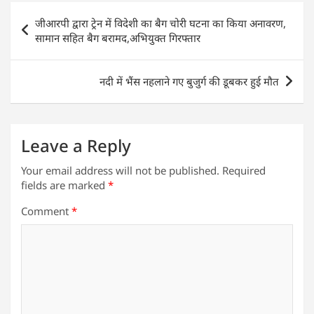
s
e
er
e
l
e
Post
जीआरपी द्वारा ट्रेन में विदेशी का बैग चोरी घटना का किया अनावरण,
A
b
dI
navigation
सामान सहित बैग बरामद,अभियुक्त गिरफ्तार
p
o
n
p
o
नदी में भैंस नहलाने गए बुजुर्ग की डूबकर हुई मौत
k
Leave a Reply
Your email address will not be published.
Required
fields are marked
*
Comment
*