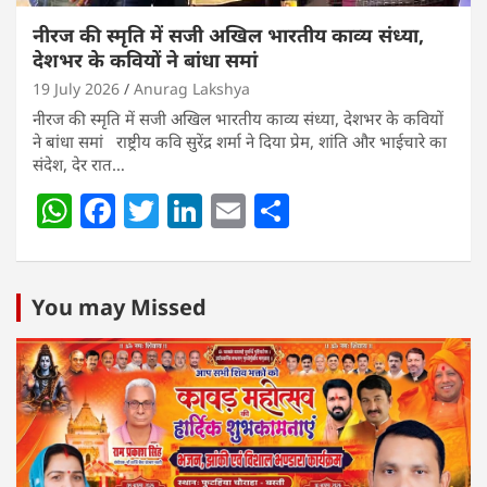
नीरज की स्मृति में सजी अखिल भारतीय काव्य संध्या,
देशभर के कवियों ने बांधा समां
19 July 2026
Anurag Lakshya
नीरज की स्मृति में सजी अखिल भारतीय काव्य संध्या, देशभर के कवियों
ने बांधा समां राष्ट्रीय कवि सुरेंद्र शर्मा ने दिया प्रेम, शांति और भाईचारे का
संदेश, देर रात…
W
F
T
Li
E
S
h
a
w
n
m
h
at
c
itt
k
ai
ar
s
e
er
e
l
e
You may Missed
A
b
dI
p
o
n
p
o
k