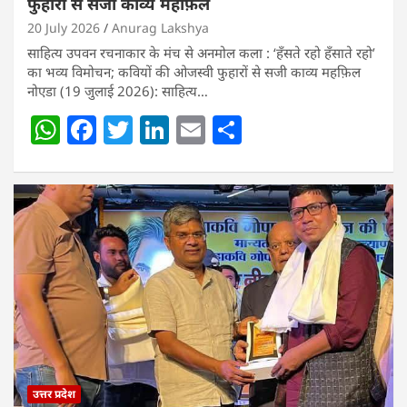
फुहारों से सजी काव्य महफ़िल
20 July 2026
Anurag Lakshya
साहित्य उपवन रचनाकार के मंच से अनमोल कला : ‘हॅंसते रहो हॅंसाते रहो’
का भव्य विमोचन; कवियों की ओजस्वी फुहारों से सजी काव्य महफ़िल
नोएडा (19 जुलाई 2026): साहित्य…
W
F
T
Li
E
S
h
a
w
n
m
h
at
c
itt
k
ai
ar
s
e
er
e
l
e
A
b
dI
p
o
n
p
o
k
उत्तर प्रदेश