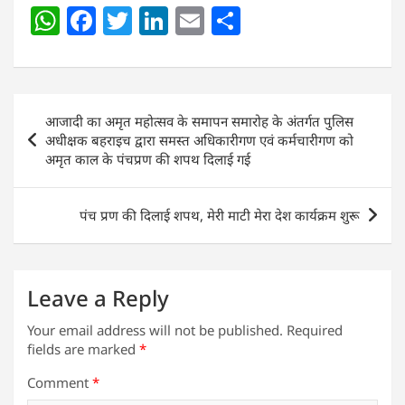
W
F
T
Li
E
S
h
a
w
n
m
h
at
c
itt
k
ai
ar
s
e
er
e
l
e
Post
आजादी का अमृत महोत्सव के समापन समारोह के अंतर्गत पुलिस
A
b
dI
navigation
अधीक्षक बहराइच द्वारा समस्त अधिकारीगण एवं कर्मचारीगण को
p
o
n
अमृत काल के पंचप्रण की शपथ दिलाई गई
p
o
k
पंच प्रण की दिलाई शपथ, मेरी माटी मेरा देश कार्यक्रम शुरू
Leave a Reply
Your email address will not be published.
Required
fields are marked
*
Comment
*