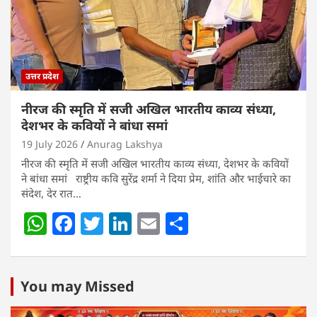
p
o
k
उत्तर प्रदेश
नीरज की स्मृति में सजी अखिल भारतीय काव्य संध्या,
देशभर के कवियों ने बांधा समां
19 July 2026
Anurag Lakshya
नीरज की स्मृति में सजी अखिल भारतीय काव्य संध्या, देशभर के कवियों
ने बांधा समां राष्ट्रीय कवि सुरेंद्र शर्मा ने दिया प्रेम, शांति और भाईचारे का
संदेश, देर रात…
W
F
T
Li
E
S
h
a
w
n
m
h
at
c
itt
k
ai
ar
s
e
er
e
l
e
You may Missed
A
b
dI