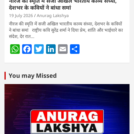
नीरज की स्मृति में सजी अखिल भारतीय काव्य संध्या,
देशभर के कवियों ने बांधा समां
19 July 2026
Anurag Lakshya
नीरज की स्मृति में सजी अखिल भारतीय काव्य संध्या, देशभर के कवियों
ने बांधा समां राष्ट्रीय कवि सुरेंद्र शर्मा ने दिया प्रेम, शांति और भाईचारे का
संदेश, देर रात…
W
F
T
Li
E
S
h
a
w
n
m
h
at
c
itt
k
ai
ar
s
e
er
e
l
e
You may Missed
A
b
dI
p
o
n
p
o
k