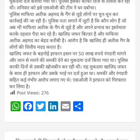
मुकदमा दर्ज कराया गया था। पुलिस इसकी काफी दिनों से तलाश कर रही
थी। शनिवार को इसे एसओजी की टीम ने धर दबोचा।
पुलिस माफिया अतीक अहमद के गैंग से जुड़े लोगों पर चुन-चुन कर
कार्रवाई की जा रही है। पुलिस पता लगाने में जुटी है कि कौन लोग हैं जो
अब भी माफिया अतीक के गैंग से जुड़े हैं और अपने प्रभाव का इस्तेमाल
करके दहशत पैदा कर रहे हैं। खालिद जफर बिल्डर है और माफिया
अतीक अहमद का बेहद करीबी है। आरोप है कि खालिद ही अतीक गैंग के
लोगों की वित्तीय मदद करता है।
खालिद जफर के बहनोई इरफान हसन पर 50 लाख रुपये रंगदारी मांगने
और जान से मारने की धमकी देने का मुकदमा दर्ज किया गया था। पुलिस
काफी दिनों से उसकी खोजबीन कर रही थी। यह मुकदमा खालिद जफर
के साथ ही इरफान और उसके भाई पर दर्ज हुआ था। धमकी और रंगदारी
सहित कई गंभीर आरोप लगाए गए थे। एसओजी ने इरफान को गिरफ्तार
कर लिया है।
Post Views:
276
W
F
T
Li
E
S
h
a
w
n
m
h
at
c
itt
k
ai
ar
s
e
er
e
l
e
Post