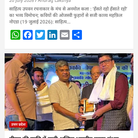
20 July 2026
Anurag Lakshya
साहित्य उपवन रचनाकार के मंच से अनमोल कला : ‘हॅंसते रहो हॅंसाते रहो’
का भव्य विमोचन; कवियों की ओजस्वी फुहारों से सजी काव्य महफ़िल
नोएडा (19 जुलाई 2026): साहित्य…
W
F
T
Li
E
S
h
a
w
n
m
h
at
c
itt
k
ai
ar
s
e
er
e
l
e
A
b
dI
p
o
n
p
o
k
उत्तर प्रदेश