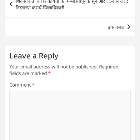
शिकायकर्ता की शिकायतों को गम्भीरतापूर्वक सुने और जल्द से जल्द
A
b
dI
navigation
निस्तारण करायें-जिलाधिकारी
p
o
n
p
o
इक ग़ज़ल
k
Leave a Reply
Your email address will not be published.
Required
fields are marked
*
Comment
*