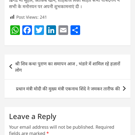
ब्रिगेड मो सुहैल, आकिब खान, शाहबाज लकी सहित सभी पार्षदगण ने
सभी के मनोनयन पर अपनी शुभकामनाएं दी ।
Post Views:
241
W
F
T
Li
E
S
h
a
w
n
m
h
at
c
itt
k
ai
ar
s
e
er
e
l
e
Post
श्री शिव कथा पुराण का समापन आज , भंडारे में शामिल रहे हज़ारों
A
b
dI
navigation
लोग
p
o
n
p
o
प्रधान मंत्री मोदी की मुख्य मंत्री एकनाथ शिंदे ने जमकर तारीफ की
k
Leave a Reply
Your email address will not be published.
Required
fields are marked
*