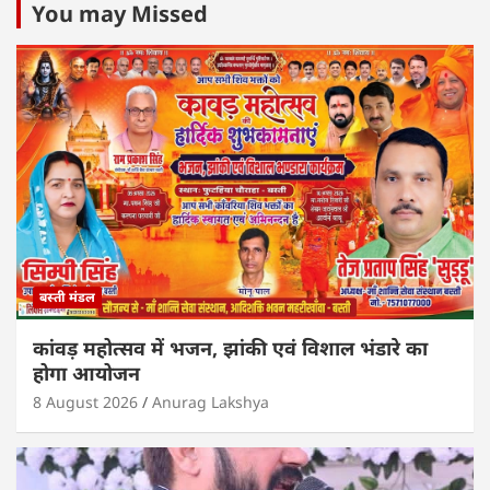
s
e
er
e
l
e
You may Missed
A
b
dI
p
o
n
p
o
k
बस्ती मंडल
कांवड़ महोत्सव में भजन, झांकी एवं विशाल भंडारे का
होगा आयोजन
8 August 2026
Anurag Lakshya