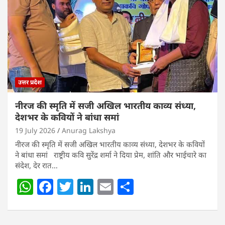
A
b
dI
p
o
n
p
o
k
उत्तर प्रदेश
नीरज की स्मृति में सजी अखिल भारतीय काव्य संध्या,
देशभर के कवियों ने बांधा समां
19 July 2026
Anurag Lakshya
नीरज की स्मृति में सजी अखिल भारतीय काव्य संध्या, देशभर के कवियों
ने बांधा समां राष्ट्रीय कवि सुरेंद्र शर्मा ने दिया प्रेम, शांति और भाईचारे का
संदेश, देर रात…
W
F
T
Li
E
S
h
a
w
n
m
h
at
c
itt
k
ai
ar