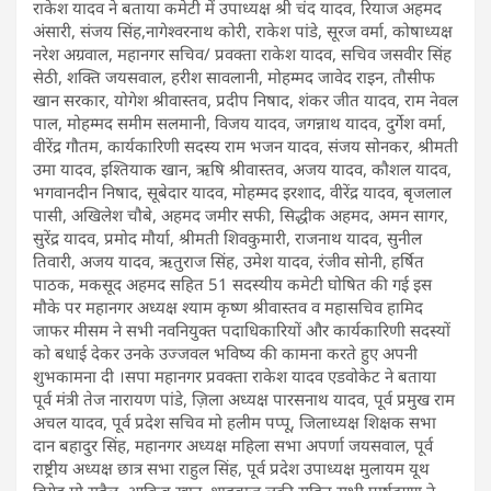
राकेश यादव ने बताया कमेटी में उपाध्यक्ष श्री चंद यादव, रियाज अहमद
अंसारी, संजय सिंह,नागेश्वरनाथ कोरी, राकेश पांडे, सूरज वर्मा, कोषाध्यक्ष
नरेश अग्रवाल, महानगर सचिव/ प्रवक्ता राकेश यादव, सचिव जसवीर सिंह
सेठी, शक्ति जयसवाल, हरीश सावलानी, मोहम्मद जावेद राइन, तौसीफ
खान सरकार, योगेश श्रीवास्तव, प्रदीप निषाद, शंकर जीत यादव, राम नेवल
पाल, मोहम्मद समीम सलमानी, विजय यादव, जगन्नाथ यादव, दुर्गेश वर्मा,
वीरेंद्र गौतम, कार्यकारिणी सदस्य राम भजन यादव, संजय सोनकर, श्रीमती
उमा यादव, इश्तियाक खान, ऋषि श्रीवास्तव, अजय यादव, कौशल यादव,
भगवानदीन निषाद, सूबेदार यादव, मोहम्मद इरशाद, वीरेंद्र यादव, बृजलाल
पासी, अखिलेश चौबे, अहमद जमीर सफी, सिद्धीक अहमद, अमन सागर,
सुरेंद्र यादव, प्रमोद मौर्या, श्रीमती शिवकुमारी, राजनाथ यादव, सुनील
तिवारी, अजय यादव, ऋतुराज सिंह, उमेश यादव, रंजीव सोनी, हर्षित
पाठक, मकसूद अहमद सहित 51 सदस्यीय कमेटी घोषित की गई इस
मौके पर महानगर अध्यक्ष श्याम कृष्ण श्रीवास्तव व महासचिव हामिद
जाफर मीसम ने सभी नवनियुक्त पदाधिकारियों और कार्यकारिणी सदस्यों
को बधाई देकर उनके उज्जवल भविष्य की कामना करते हुए अपनी
शुभकामना दी ।सपा महानगर प्रवक्ता राकेश यादव एडवोकेट ने बताया
पूर्व मंत्री तेज नारायण पांडे, ज़िला अध्यक्ष पारसनाथ यादव, पूर्व प्रमुख राम
अचल यादव, पूर्व प्रदेश सचिव मो हलीम पप्पू, जिलाध्यक्ष शिक्षक सभा
दान बहादुर सिंह, महानगर अध्यक्ष महिला सभा अपर्णा जयसवाल, पूर्व
राष्ट्रीय अध्यक्ष छात्र सभा राहुल सिंह, पूर्व प्रदेश उपाध्यक्ष मुलायम यूथ