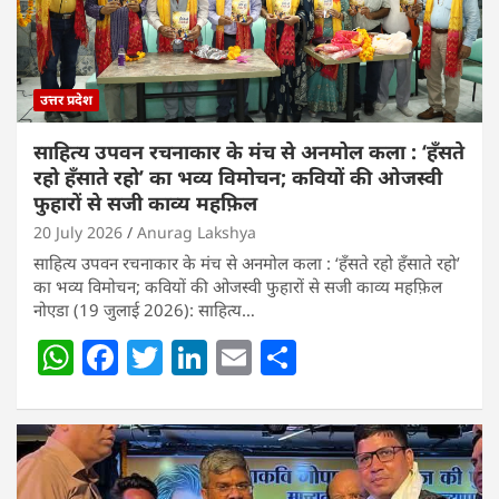
उत्तर प्रदेश
साहित्य उपवन रचनाकार के मंच से अनमोल कला : ‘हॅंसते
रहो हॅंसाते रहो’ का भव्य विमोचन; कवियों की ओजस्वी
फुहारों से सजी काव्य महफ़िल
20 July 2026
Anurag Lakshya
साहित्य उपवन रचनाकार के मंच से अनमोल कला : ‘हॅंसते रहो हॅंसाते रहो’
का भव्य विमोचन; कवियों की ओजस्वी फुहारों से सजी काव्य महफ़िल
नोएडा (19 जुलाई 2026): साहित्य…
W
F
T
Li
E
S
h
a
w
n
m
h
at
c
itt
k
ai
ar
s
e
er
e
l
e