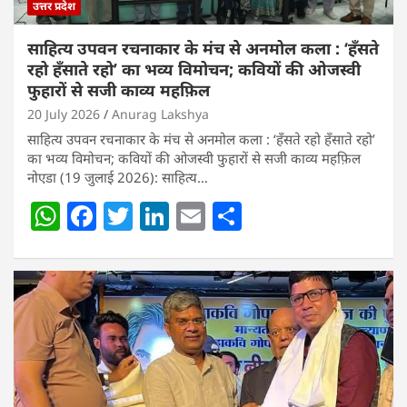
उत्तर प्रदेश
साहित्य उपवन रचनाकार के मंच से अनमोल कला : ‘हॅंसते
रहो हॅंसाते रहो’ का भव्य विमोचन; कवियों की ओजस्वी
फुहारों से सजी काव्य महफ़िल
20 July 2026
Anurag Lakshya
साहित्य उपवन रचनाकार के मंच से अनमोल कला : ‘हॅंसते रहो हॅंसाते रहो’
का भव्य विमोचन; कवियों की ओजस्वी फुहारों से सजी काव्य महफ़िल
नोएडा (19 जुलाई 2026): साहित्य…
W
F
T
Li
E
S
h
a
w
n
m
h
at
c
itt
k
ai
ar
s
e
er
e
l
e
A
b
dI
p
o
n
p
o