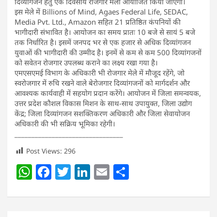
दिव्यांगजन हेतु एक दिवसीय रोजगार मेला आयोजित किया जाएगा।
इस मेले में Billions of Mind, Agaes Federal Life, SEDAC,
Media Pvt. Ltd., Amazon सहित 21 प्रतिष्ठित कंपनियों की
भागीदारी संभावित है। आयोजन का समय प्रातः 10 बजे से सायं 5 बजे
तक निर्धारित है। इसमें जनपद भर से एक हजार से अधिक दिव्यांगजन
युवाओं की भागीदारी की उम्मीद है। इनमें से कम से कम 500 दिव्यांगजनों
को सवेतन रोजगार उपलब्ध कराने का लक्ष्य रखा गया है।
एमएसएमई विभाग के अधिकारी भी रोजगार मेले में मौजूद रहेंगे, जो
स्वरोजगार में रुचि रखने वाले बेरोजगार दिव्यांगजनों को मार्गदर्शन और
आवश्यक कार्यवाही में सहयोग प्रदान करेंगे। आयोजन में जिला समन्वयक,
उत्तर प्रदेश कौशल विकास मिशन के साथ-साथ उपायुक्त, जिला उद्योग
केंद्र; जिला दिव्यांगजन सशक्तिकरण अधिकारी और जिला सेवायोजन
अधिकारी की भी सक्रिय भूमिका रहेगी।
______________________________
__
Post Views:
296
W
F
T
Li
E
S
h
a
w
n
m
h
at
c
itt
k
ai
ar