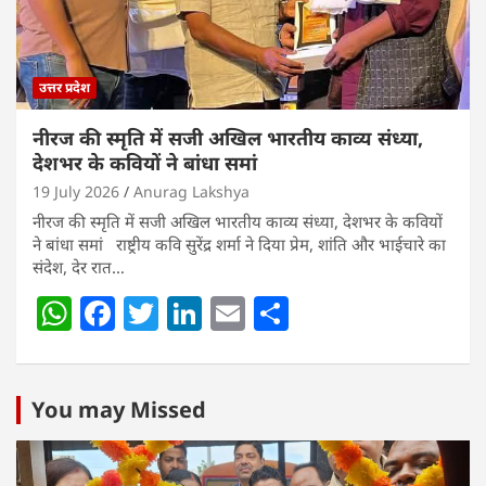
k
उत्तर प्रदेश
नीरज की स्मृति में सजी अखिल भारतीय काव्य संध्या,
देशभर के कवियों ने बांधा समां
19 July 2026
Anurag Lakshya
नीरज की स्मृति में सजी अखिल भारतीय काव्य संध्या, देशभर के कवियों
ने बांधा समां राष्ट्रीय कवि सुरेंद्र शर्मा ने दिया प्रेम, शांति और भाईचारे का
संदेश, देर रात…
W
F
T
Li
E
S
h
a
w
n
m
h
at
c
itt
k
ai
ar
s
e
er
e
l
e
You may Missed
A
b
dI