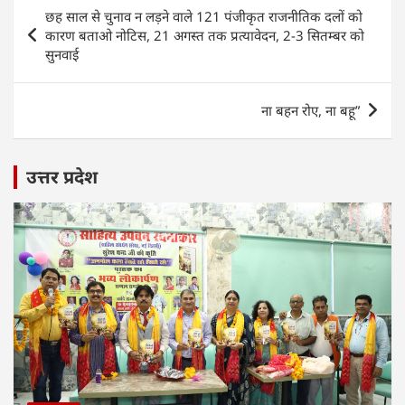
s
e
er
e
l
e
Post
छह साल से चुनाव न लड़ने वाले 121 पंजीकृत राजनीतिक दलों को
A
b
dI
navigation
कारण बताओ नोटिस, 21 अगस्त तक प्रत्यावेदन, 2-3 सितम्बर को
p
o
n
सुनवाई
p
o
k
ना बहन रोए, ना बहू”
उत्तर प्रदेश