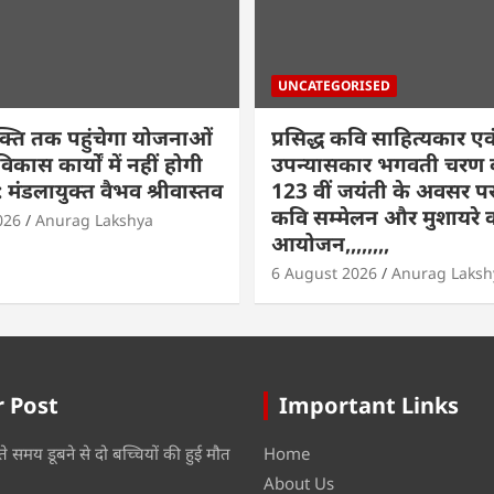
UNCATEGORISED
क्ति तक पहुंचेगा योजनाओं
प्रसिद्ध कवि साहित्यकार एव
कास कार्यों में नहीं होगी
उपन्यासकार भगवती चरण वर
मंडलायुक्त वैभव श्रीवास्तव
123 वीं जयंती के अवसर पर रा
कवि सम्मेलन और मुशायरे 
026
Anurag Lakshya
आयोजन,,,,,,,,
6 August 2026
Anurag Laksh
 Post
Important Links
ते समय डूबने से दो बच्चियों की हुई मौत
Home
About Us