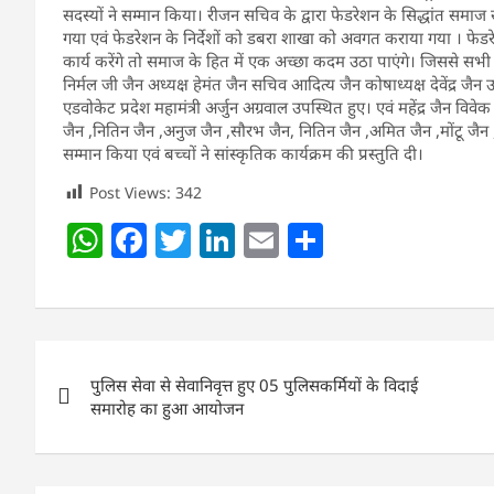
सदस्यों ने सम्मान किया। रीजन सचिव के द्वारा फेडरेशन के सिद्धांत समाज सेवा
गया एवं फेडरेशन के निर्देशों को डबरा शाखा को अवगत कराया गया । फेड
कार्य करेंगे तो समाज के हित में एक अच्छा कदम उठा पाएंगे। जिससे सभी सदस्य
निर्मल जी जैन अध्यक्ष हेमंत जैन सचिव आदित्य जैन कोषाध्यक्ष देवेंद्र जैन
एडवोकेट प्रदेश महामंत्री अर्जुन अग्रवाल उपस्थित हुए। एवं महेंद्र जैन विवेक
जैन ,नितिन जैन ,अनुज जैन ,सौरभ जैन, नितिन जैन ,अमित जैन ,मोंटू जैन
सम्मान किया एवं बच्चों ने सांस्कृतिक कार्यक्रम की प्रस्तुति दी।
Post Views:
342
W
F
T
Li
E
S
h
a
w
n
m
h
at
c
itt
k
ai
ar
s
e
er
e
l
e
Post
A
b
dI
पुलिस सेवा से सेवानिवृत्त हुए 05 पुलिसकर्मियों के विदाई
navigation
p
o
n
समारोह का हुआ आयोजन
p
o
k