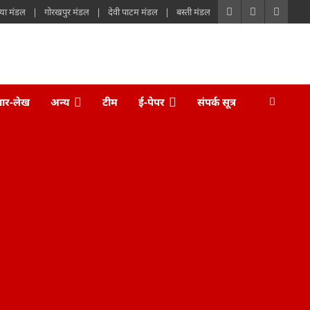
या मंडल
गोरखपुर मंडल
देवी पाटम मंडल
बस्ती मंडल
चार-लेख
अन्य
टीम
ई-पेपर
संपर्क सूत्र