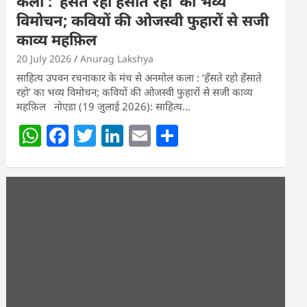
कला : ‘हॅंसते रहो हॅंसाते रहो’ का भव्य
विमोचन; कवियों की ओजस्वी फुहारों से सजी
काव्य महफ़िल
20 July 2026
Anurag Lakshya
साहित्य उपवन रचनाकार के मंच से अनमोल कला : ‘हॅंसते रहो हॅंसाते
रहो’ का भव्य विमोचन; कवियों की ओजस्वी फुहारों से सजी काव्य
महफ़िल नोएडा (19 जुलाई 2026): साहित्य…
W
F
T
Li
E
S
h
a
w
n
m
h
at
c
itt
k
ai
ar
s
e
er
e
l
e
A
b
dI
p
o
n
p
o
k