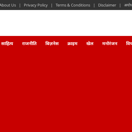
About Us
Privacy Policy
Terms & Conditions
Disclaimer
अयोध्
साहित्य
राजनीति
बिज़नेस
क्राइम
खेल
मनोरंजन
वि