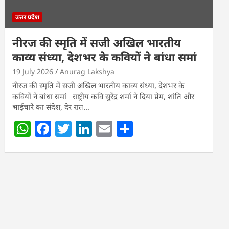
उत्तर प्रदेश
नीरज की स्मृति में सजी अखिल भारतीय
काव्य संध्या, देशभर के कवियों ने बांधा समां
19 July 2026
Anurag Lakshya
नीरज की स्मृति में सजी अखिल भारतीय काव्य संध्या, देशभर के
कवियों ने बांधा समां राष्ट्रीय कवि सुरेंद्र शर्मा ने दिया प्रेम, शांति और
भाईचारे का संदेश, देर रात…
W
F
T
Li
E
S
h
a
w
n
m
h
at
c
itt
k
ai
ar
s
e
er
e
l
e
A
b
dI
p
o
n
p
o