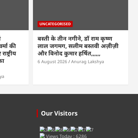
UNCATEGORISED
ं
बस्ती के तीन नगीने, डॉ राम कृष्ण
्मा की
लाल जगमग, सलीम बस्तवी अज़ीज़ी
ष्ट्रीय
और विनोद कुमार हर्षित,,,,,,
का
6 August 2026
Anurag Lakshya
ya
Our Visitors
Views Today : 6286