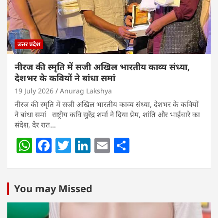
k
उत्तर प्रदेश
नीरज की स्मृति में सजी अखिल भारतीय काव्य संध्या,
देशभर के कवियों ने बांधा समां
19 July 2026
Anurag Lakshya
नीरज की स्मृति में सजी अखिल भारतीय काव्य संध्या, देशभर के कवियों
ने बांधा समां राष्ट्रीय कवि सुरेंद्र शर्मा ने दिया प्रेम, शांति और भाईचारे का
संदेश, देर रात…
W
F
T
Li
E
S
h
a
w
n
m
h
at
c
itt
k
ai
ar
s
e
er
e
l
e
You may Missed
A
b
dI