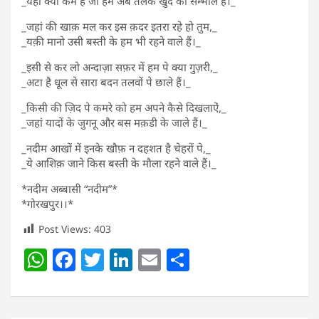
_यही क्या कम है जो हम अब तलक खुद को सम्भाले है।_
_जहां की खाक़ मल कर इस क़दर इतरा रहे हो तुम,_
_यक़ी मानो उसी बस्ती के हम भी रहने वाले हैं।_
_इसी से कर लो अन्दाज़ा सफ़र में हम पे क्या गुज़री,_
_अटा है धूल से सारा बदन तलवों पे छाले हैं।_
_किसी की ज़िद पे कमरे को हम अपने कैसे दिखलाऐ‌ं,_
_जहां यादों के जुगनू और बस मक़डी के जाले हैं।_
_नदीम आखों में इनके खौफ़ न दहशत है चेहरों पे,_
_ये आशिक़ जाने किस बस्ती के मौला रहने वाले हैं।_
*नदीम अब्बासी “नदीम”*
*गोरखपुर।।*
Post Views:
403
W
F
T
Li
E
S
h
a
w
n
m
h
at
c
itt
k
ai
ar