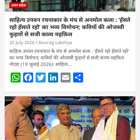
उत्तर प्रदेश
साहित्य उपवन रचनाकार के मंच से अनमोल कला : ‘हॅंसते
रहो हॅंसाते रहो’ का भव्य विमोचन; कवियों की ओजस्वी
फुहारों से सजी काव्य महफ़िल
20 July 2026
Anurag Lakshya
साहित्य उपवन रचनाकार के मंच से अनमोल कला : ‘हॅंसते रहो हॅंसाते रहो’
का भव्य विमोचन; कवियों की ओजस्वी फुहारों से सजी काव्य महफ़िल
नोएडा (19 जुलाई 2026): साहित्य…
W
F
T
Li
E
S
h
a
w
n
m
h
at
c
itt
k
ai
ar
s
e
er
e
l
e
A
b
dI
p
o
n
p
o