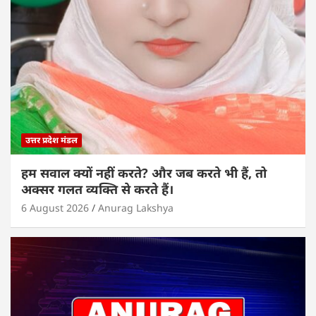
p
o
n
p
o
k
उत्तर प्रदेश मंडल
हम सवाल क्यों नहीं करते? और जब करते भी हैं, तो
अक्सर गलत व्यक्ति से करते हैं।
6 August 2026
Anurag Lakshya