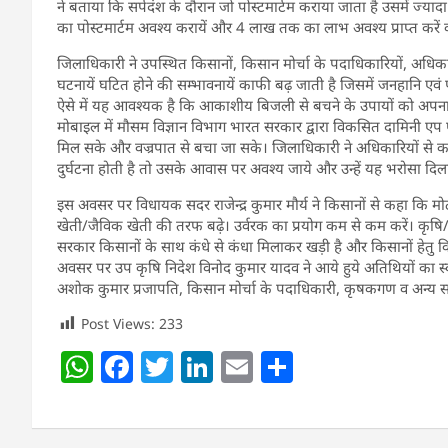
ने बताया कि सर्पदंश के दौरान जो पोस्टमार्टम कराया जाता है उसमें ज्या
का पोस्टमार्टम अवश्य करायें और 4 लाख तक का लाभ अवश्य प्राप्त करें 
जिलाधिकारी ने उपस्थित किसानों, किसान मोर्चा के पदाधिकारियों, अधि
घटनायें घटित होने की सम्भावनायें काफी बढ़ जाती है जिसमें जनहानि एवं पश
ऐसे में यह आवश्यक है कि आकाशीय बिजली से बचने के उपायों को अपनाया
मोबाइल में मौसम विज्ञान विभाग भारत सरकार द्वारा विकसित दामिनी एप एव
मिल सके और वज्रपात से बचा जा सके। जिलाधिकारी ने अधिकारियों से कह
दुर्घटना होती है तो उसके आवास पर अवश्य जाये और उन्हें यह भरोसा दिल
इस अवसर पर विधायक सदर राजेन्द्र कुमार मौर्य ने किसानों से कहा कि 
खेती/जैविक खेती की तरफ बढ़े। उर्वरक का प्रयोग कम से कम करें। कृष
सरकार किसानों के साथ कंधे से कंधा मिलाकर खड़ी है और किसानों हेतु विभ
अवसर पर उप कृषि निदेश विनोद कुमार यादव ने आये हुये अतिथियों का स
अशोक कुमार प्रजापति, किसान मोर्चा के पदाधिकारी, कृषकगण व अन्य सम
Post Views:
233
W
F
T
Li
E
S
h
a
w
n
m
h
at
c
itt
k
ai
ar