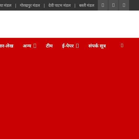
या मंडल
गोरखपुर मंडल
देवी पाटम मंडल
बस्ती मंडल
चार-लेख
अन्य
टीम
ई-पेपर
संपर्क सूत्र