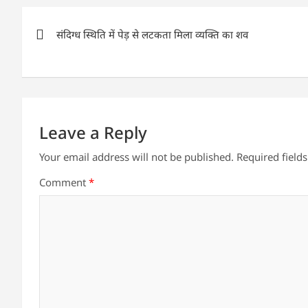
s
e
er
e
l
e
Post
A
b
dI
संदिग्ध स्थिति में पेड़ से लटकता मिला व्यक्ति का शव
navigation
p
o
n
p
o
k
Leave a Reply
Your email address will not be published.
Required field
Comment
*