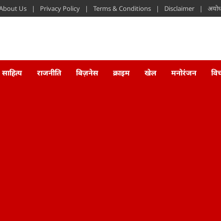
About Us
Privacy Policy
Terms & Conditions
Disclaimer
अयोध्
साहित्य
राजनीति
बिज़नेस
क्राइम
खेल
मनोरंजन
वि