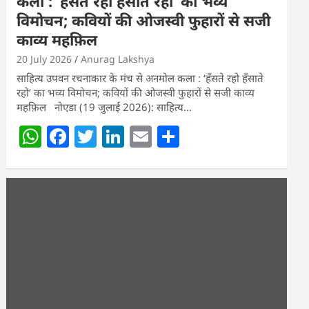
कला : ‘हॅंसते रहो हॅंसाते रहो’ का भव्य
विमोचन; कवियों की ओजस्वी फुहारों से सजी
काव्य महफ़िल
20 July 2026
Anurag Lakshya
साहित्य उपवन रचनाकार के मंच से अनमोल कला : ‘हॅंसते रहो हॅंसाते
रहो’ का भव्य विमोचन; कवियों की ओजस्वी फुहारों से सजी काव्य
महफ़िल नोएडा (19 जुलाई 2026): साहित्य…
W
F
T
Li
E
S
h
a
w
n
m
h
at
c
itt
k
ai
ar
s
e
er
e
l
e
A
b
dI
p
o
n
p
o
k