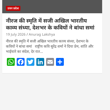
उत्तर प्रदेश
नीरज की स्मृति में सजी अखिल भारतीय
काव्य संध्या, देशभर के कवियों ने बांधा समां
19 July 2026
Anurag Lakshya
नीरज की स्मृति में सजी अखिल भारतीय काव्य संध्या, देशभर के
कवियों ने बांधा समां राष्ट्रीय कवि सुरेंद्र शर्मा ने दिया प्रेम, शांति और
भाईचारे का संदेश, देर रात…
W
F
T
Li
E
S
h
a
w
n
m
h
at
c
itt
k
ai
ar
s
e
er
e
l
e
A
b
dI
p
o
n
p
o