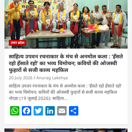
उत्तर प्रदेश
साहित्य उपवन रचनाकार के मंच से अनमोल कला : ‘हॅंसते
रहो हॅंसाते रहो’ का भव्य विमोचन; कवियों की ओजस्वी
फुहारों से सजी काव्य महफ़िल
20 July 2026
Anurag Lakshya
साहित्य उपवन रचनाकार के मंच से अनमोल कला : ‘हॅंसते रहो हॅंसाते रहो’
का भव्य विमोचन; कवियों की ओजस्वी फुहारों से सजी काव्य महफ़िल
नोएडा (19 जुलाई 2026): साहित्य…
W
F
T
Li
E
S
h
a
w
n
m
h
at
c
itt
k
ai
ar