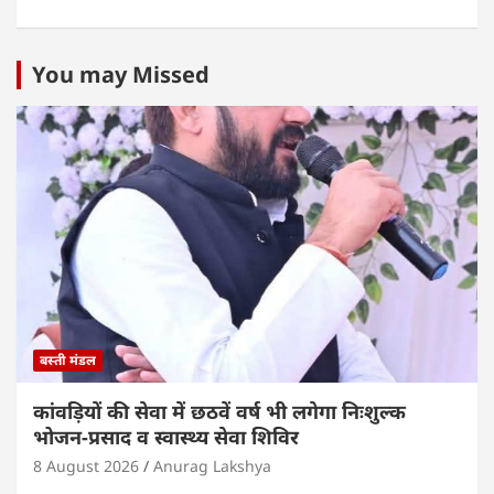
h
a
w
n
m
h
at
c
itt
k
ai
ar
s
e
er
e
l
e
You may Missed
A
b
dI
p
o
n
p
o
k
बस्ती मंडल
कांवड़ियों की सेवा में छठवें वर्ष भी लगेगा निःशुल्क
भोजन-प्रसाद व स्वास्थ्य सेवा शिविर
8 August 2026
Anurag Lakshya