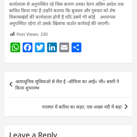
कार्यशाला से अनुपस्थित रहे जिस कारण उनका वेतन अग्रिम आदेश तक
बाधित किया गया है उन्होंने बताया कि बुधवार और गुरुवार को शेष
विकासखंडों की कार्यशाला होनी है यदि उसमें भी कोई अध्यापक
अनुपस्थित रहेगा तो उसके खिलाफ कठोर कार्रवाई की जाएगी।
Post Views:
330
W
F
T
Li
E
S
h
a
w
n
m
h
at
c
itt
k
ai
ar
s
e
er
e
l
e
Post
अत्याधुनिक सुविधाओ से लैश ई -ऑफिस का आई० जी० बस्ती ने
A
b
dI
navigation
किया शुभारम्भ
p
o
n
p
o
पालघर में बारिश का कहर, एक शख्स नदी में बहा
k
Leave a Reply