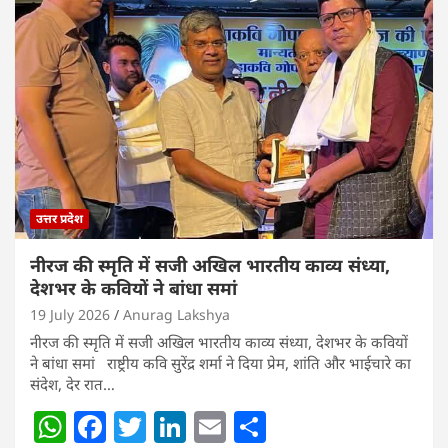
s
e
er
e
l
e
A
b
dI
p
o
n
p
o
k
उत्तर प्रदेश
नीरज की स्मृति में सजी अखिल भारतीय काव्य संध्या,
देशभर के कवियों ने बांधा समां
19 July 2026
Anurag Lakshya
नीरज की स्मृति में सजी अखिल भारतीय काव्य संध्या, देशभर के कवियों
ने बांधा समां राष्ट्रीय कवि सुरेंद्र शर्मा ने दिया प्रेम, शांति और भाईचारे का
संदेश, देर रात…
W
F
T
Li
E
S