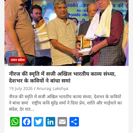
s
e
er
e
l
e
A
b
dI
p
o
n
p
o
k
उत्तर प्रदेश
नीरज की स्मृति में सजी अखिल भारतीय काव्य संध्या,
देशभर के कवियों ने बांधा समां
19 July 2026
Anurag Lakshya
नीरज की स्मृति में सजी अखिल भारतीय काव्य संध्या, देशभर के कवियों
ने बांधा समां राष्ट्रीय कवि सुरेंद्र शर्मा ने दिया प्रेम, शांति और भाईचारे का
संदेश, देर रात…
W
F
T
Li
E
S
h
a
w
n
m
h