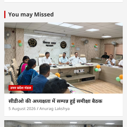
at
c
itt
k
ai
ar
s
e
er
e
l
e
You may Missed
A
b
dI
p
o
n
p
o
k
उत्तर प्रदेश मंडल
सीडीओ की अध्यक्षता में सम्पन्न हुई समीक्षा बैठक
5 August 2026
Anurag Lakshya