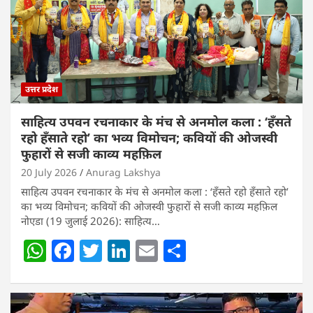
उत्तर प्रदेश
साहित्य उपवन रचनाकार के मंच से अनमोल कला : ‘हॅंसते
रहो हॅंसाते रहो’ का भव्य विमोचन; कवियों की ओजस्वी
फुहारों से सजी काव्य महफ़िल
20 July 2026
Anurag Lakshya
साहित्य उपवन रचनाकार के मंच से अनमोल कला : ‘हॅंसते रहो हॅंसाते रहो’
का भव्य विमोचन; कवियों की ओजस्वी फुहारों से सजी काव्य महफ़िल
नोएडा (19 जुलाई 2026): साहित्य…
W
F
T
Li
E
S
h
a
w
n
m
h
at
c
itt
k
ai
ar