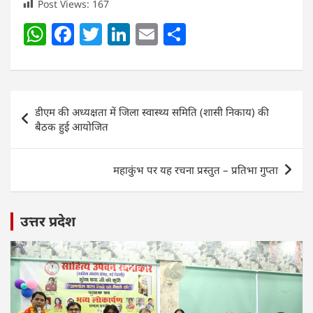
Post Views:
167
W
F
T
Li
E
S
h
a
w
n
m
h
at
c
itt
k
ai
ar
s
e
er
e
l
e
Post
डीएम की अध्यक्षता में जिला स्वास्थ्य समिति (शासी निकाय) की
A
b
dI
navigation
बैठक हुई आयोजित
p
o
n
p
o
महाकुंभ पर यह रचना प्रस्तुत – प्रतिभा गुप्ता
k
उत्तर प्रदेश