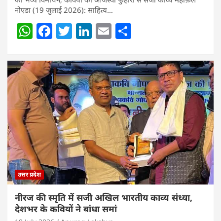
नोएडा (19 जुलाई 2026): साहित्य…
W
F
T
Li
E
S
h
a
w
n
m
h
at
c
itt
k
ai
ar
s
e
er
e
l
e
A
b
dI
p
o
n
p
o
k
उत्तर प्रदेश
नीरज की स्मृति में सजी अखिल भारतीय काव्य संध्या,
देशभर के कवियों ने बांधा समां