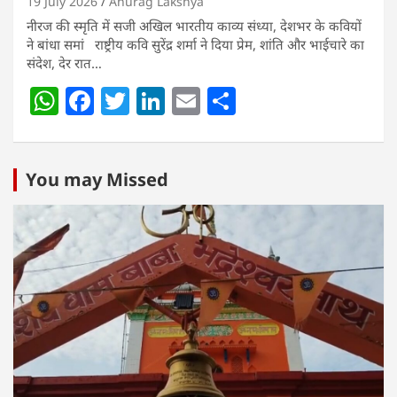
19 July 2026
Anurag Lakshya
नीरज की स्मृति में सजी अखिल भारतीय काव्य संध्या, देशभर के कवियों
ने बांधा समां राष्ट्रीय कवि सुरेंद्र शर्मा ने दिया प्रेम, शांति और भाईचारे का
संदेश, देर रात…
W
F
T
Li
E
S
h
a
w
n
m
h
at
c
itt
k
ai
ar
s
e
er
e
l
e
You may Missed
A
b
dI
p
o
n
p
o
k