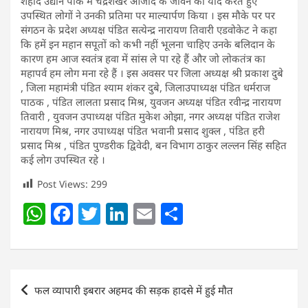
शहीद उद्यान पार्क में चंद्रशेखर आजाद के जीवन को याद करते हुए
उपस्थित लोगों ने उनकी प्रतिमा पर माल्यार्पण किया । इस मौके पर पर
संगठन के प्रदेश अध्यक्ष पंडित सत्येन्द्र नारायण तिवारी एडवोकेट ने कहा
कि हमें इन महान सपूतों को कभी नहीं भूलना चाहिए उनके बलिदान के
कारण हम आज स्वतंत्र हवा में सांस ले पा रहे हैं और जो लोकतंत्र का
महापर्व हम लोग मना रहे हैं । इस अवसर पर जिला अध्यक्ष श्री प्रकाश दुबे
, जिला महामंत्री पंडित श्याम शंकर दुबे, जिलाउपाध्यक्ष पंडित धर्मराज
पाठक , पंडित लालता प्रसाद मिश्र, युवजन अध्यक्ष पंडित रवीन्द्र नारायण
तिवारी , युवजन उपाध्यक्ष पंडित मुकेश ओझा, नगर अध्यक्ष पंडित राजेश
नारायण मिश्र, नगर उपाध्यक्ष पंडित भवानी प्रसाद शुक्ल , पंडित हरी
प्रसाद मिश्र , पंडित पुण्डरीक द्विवेदी, बन विभाग ठाकुर लल्लन सिंह सहित
कई लोग उपस्थित रहे ।
Post Views:
299
W
F
T
Li
E
S
h
a
w
n
m
h
at
c
itt
k
ai
ar
s
e
er
e
l
e
Post
फल व्यापारी इबरार अहमद की सड़क हादसे में हुई मौत
A
b
dI
navigation