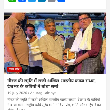
h
a
w
n
m
h
at
c
itt
k
ai
ar
s
e
er
e
l
e
A
b
dI
p
o
n
p
o
k
उत्तर प्रदेश
नीरज की स्मृति में सजी अखिल भारतीय काव्य संध्या,
देशभर के कवियों ने बांधा समां
19 July 2026
Anurag Lakshya
नीरज की स्मृति में सजी अखिल भारतीय काव्य संध्या, देशभर के कवियों
ने बांधा समां राष्ट्रीय कवि सुरेंद्र शर्मा ने दिया प्रेम, शांति और भाईचारे का
संदेश, देर रात…