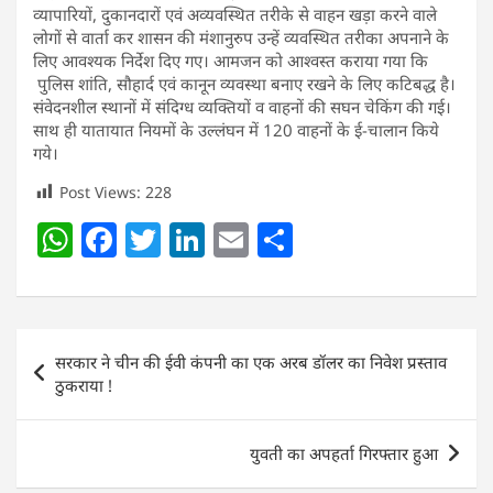
व्यापारियों, दुकानदारों एवं अव्यवस्थित तरीके से वाहन खड़ा करने वाले
लोगों से वार्ता कर शासन की मंशानुरुप उन्हें व्यवस्थित तरीका अपनाने के
लिए आवश्यक निर्देश दिए गए। आमजन को आश्वस्त कराया गया कि
पुलिस शांति, सौहार्द एवं कानून व्यवस्था बनाए रखने के लिए कटिबद्ध है।
संवेदनशील स्थानों में संदिग्ध व्यक्तियों व वाहनों की सघन चेकिंग की गई।
साथ ही यातायात नियमों के उल्लंघन में 120 वाहनों के ई-चालान किये
गये।
Post Views:
228
W
F
T
Li
E
S
h
a
w
n
m
h
at
c
itt
k
ai
ar
s
e
er
e
l
e
Post
सरकार ने चीन की ईवी कंपनी का एक अरब डॉलर का निवेश प्रस्ताव
A
b
dI
navigation
ठुकराया !
p
o
n
p
o
युवती का अपहर्ता गिरफ्तार हुआ
k