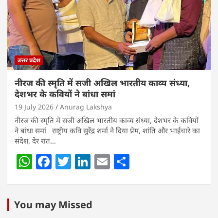
p
o
k
उत्तर प्रदेश
नीरज की स्मृति में सजी अखिल भारतीय काव्य संध्या,
देशभर के कवियों ने बांधा समां
19 July 2026
Anurag Lakshya
नीरज की स्मृति में सजी अखिल भारतीय काव्य संध्या, देशभर के कवियों
ने बांधा समां राष्ट्रीय कवि सुरेंद्र शर्मा ने दिया प्रेम, शांति और भाईचारे का
संदेश, देर रात…
W
F
T
Li
E
S
h
a
w
n
m
h
at
c
itt
k
ai
ar
s
e
er
e
l
e
You may Missed