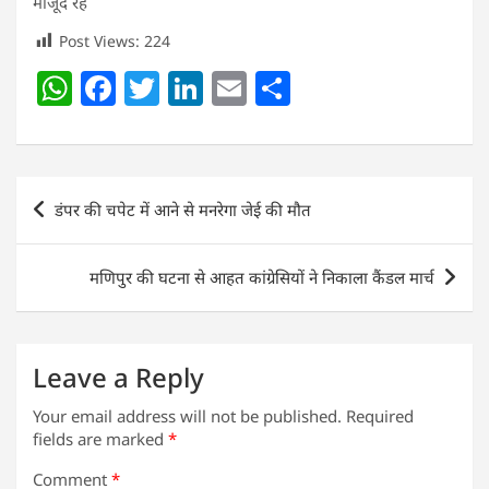
मौजूद रहे
Post Views:
224
W
F
T
Li
E
S
h
a
w
n
m
h
at
c
itt
k
ai
ar
s
e
er
e
l
e
Post
डंपर की चपेट में आने से मनरेगा जेई की मौत
A
b
dI
navigation
p
o
n
मणिपुर की घटना से आहत कांग्रेसियों ने निकाला कैंडल मार्च
p
o
k
Leave a Reply
Your email address will not be published.
Required
fields are marked
*
Comment
*