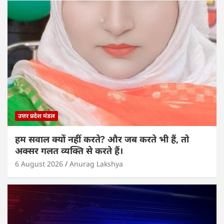
A
b
dI
p
o
n
p
o
k
उत्तर प्रदेश मंडल
हम सवाल क्यों नहीं करते? और जब करते भी हैं, तो
अक्सर गलत व्यक्ति से करते हैं।
6 August 2026
Anurag Lakshya