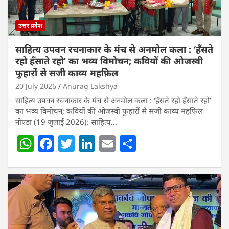
उत्तर प्रदेश
साहित्य उपवन रचनाकार के मंच से अनमोल कला : ‘हॅंसते
रहो हॅंसाते रहो’ का भव्य विमोचन; कवियों की ओजस्वी
फुहारों से सजी काव्य महफ़िल
20 July 2026
Anurag Lakshya
साहित्य उपवन रचनाकार के मंच से अनमोल कला : ‘हॅंसते रहो हॅंसाते रहो’
का भव्य विमोचन; कवियों की ओजस्वी फुहारों से सजी काव्य महफ़िल
नोएडा (19 जुलाई 2026): साहित्य…
W
F
T
Li
E
S
h
a
w
n
m
h
at
c
itt
k
ai
ar
s
e
er
e
l
e
A
b
dI
p
o
n