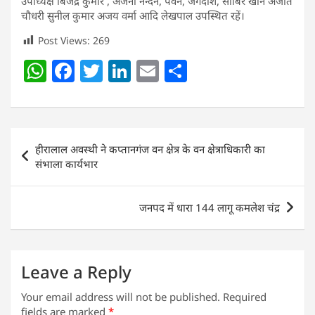
उपाध्यक्ष बिजेंद्र कुमार , अंजनी नन्दन, पवन, जगदीश, साबिर खान अजीत
चौधरी सुनील कुमार अजय वर्मा आदि लेखपाल उपस्थित रहें।
Post Views:
269
W
F
T
Li
E
S
h
a
w
n
m
h
at
c
itt
k
ai
ar
s
e
er
e
l
e
Post
हीरालाल अवस्थी ने कप्तानगंज वन क्षेत्र के वन क्षेत्राधिकारी का
A
b
dI
navigation
संभाला कार्यभार
p
o
n
p
o
जनपद में धारा 144 लागू कमलेश चंद्र
k
Leave a Reply
Your email address will not be published.
Required
fields are marked
*