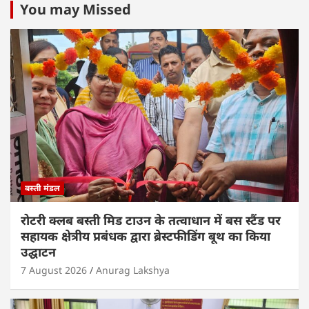
s
e
er
e
l
e
You may Missed
A
b
dI
p
o
n
p
o
k
बस्ती मंडल
रोटरी क्लब बस्ती मिड टाउन के तत्वाधान में बस स्टैंड पर
सहायक क्षेत्रीय प्रबंधक द्वारा ब्रेस्टफीडिंग बूथ का किया
उद्घाटन
7 August 2026
Anurag Lakshya