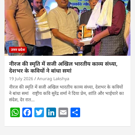
A
b
dI
p
o
n
p
o
k
उत्तर प्रदेश
नीरज की स्मृति में सजी अखिल भारतीय काव्य संध्या,
देशभर के कवियों ने बांधा समां
19 July 2026
Anurag Lakshya
नीरज की स्मृति में सजी अखिल भारतीय काव्य संध्या, देशभर के कवियों
ने बांधा समां राष्ट्रीय कवि सुरेंद्र शर्मा ने दिया प्रेम, शांति और भाईचारे का
संदेश, देर रात…
W
F
T
Li
E
S
h
a
w
n
m
h
at
c
itt
k
ai
ar