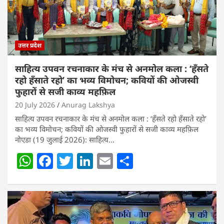
उत्तर प्रदेश
साहित्य उपवन रचनाकार के मंच से अनमोल कला : ‘हॅंसते
रहो हॅंसाते रहो’ का भव्य विमोचन; कवियों की ओजस्वी
फुहारों से सजी काव्य महफ़िल
20 July 2026
Anurag Lakshya
साहित्य उपवन रचनाकार के मंच से अनमोल कला : ‘हॅंसते रहो हॅंसाते रहो’
का भव्य विमोचन; कवियों की ओजस्वी फुहारों से सजी काव्य महफ़िल
नोएडा (19 जुलाई 2026): साहित्य…
W
F
T
Li
E
S
h
a
w
n
m
h
at
c
itt
k
ai
ar
s
e
er
e
l
e