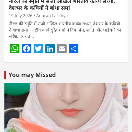
नीरज की स्मृति में सजी अखिल भारतीय काव्य संध्या,
देशभर के कवियों ने बांधा समां
19 July 2026
Anurag Lakshya
नीरज की स्मृति में सजी अखिल भारतीय काव्य संध्या, देशभर के कवियों
ने बांधा समां राष्ट्रीय कवि सुरेंद्र शर्मा ने दिया प्रेम, शांति और भाईचारे का
संदेश, देर रात…
W
F
T
Li
E
S
h
a
w
n
m
h
at
c
itt
k
ai
ar
s
e
er
e
l
e
You may Missed
A
b
dI
p
o
n
p
o
k