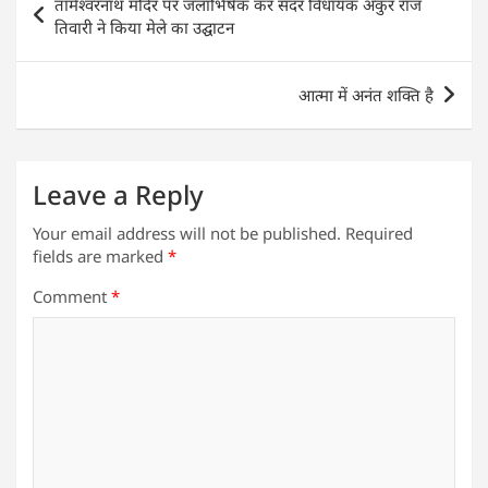
तामेश्वरनाथ मंदिर पर जलाभिषेक कर सदर विधायक अंकुर राज
A
b
dI
navigation
तिवारी ने किया मेले का उद्घाटन
p
o
n
p
o
आत्मा में अनंत शक्ति है
k
Leave a Reply
Your email address will not be published.
Required
fields are marked
*
Comment
*