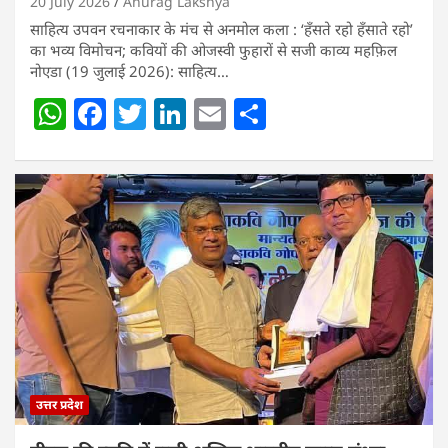
20 July 2026
Anurag Lakshya
साहित्य उपवन रचनाकार के मंच से अनमोल कला : ‘हॅंसते रहो हॅंसाते रहो’
का भव्य विमोचन; कवियों की ओजस्वी फुहारों से सजी काव्य महफ़िल
नोएडा (19 जुलाई 2026): साहित्य…
W
F
T
Li
E
S
h
a
w
n
m
h
at
c
itt
k
ai
ar
s
e
er
e
l
e
A
b
dI
p
o
n
p
o
k
उत्तर प्रदेश