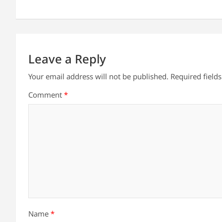
p
o
n
p
o
k
Leave a Reply
Your email address will not be published.
Required field
Comment
*
Name
*