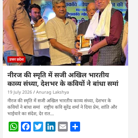
s
e
er
e
l
e
A
b
dI
p
o
n
p
o
k
उत्तर प्रदेश
नीरज की स्मृति में सजी अखिल भारतीय
काव्य संध्या, देशभर के कवियों ने बांधा समां
19 July 2026
Anurag Lakshya
नीरज की स्मृति में सजी अखिल भारतीय काव्य संध्या, देशभर के
कवियों ने बांधा समां राष्ट्रीय कवि सुरेंद्र शर्मा ने दिया प्रेम, शांति और
भाईचारे का संदेश, देर रात…
W
F
T
Li
E
S
h
a
w
n
m
h