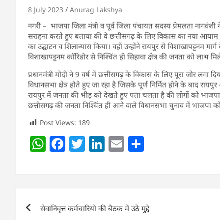
8 July 2023
Anurag Lakshya
नगरी – भाजपा जिला मंत्री व पूर्व जिला पंचायत सदस्य प्रेमलता नागवंशी ने प्रे
सराहना करते हुए बताया की वे छत्तीसगढ़ के लिए विकास का नया आयाम रच रह
का उद्घाटन व शिलान्यास किया। वहीं उन्होंने रायपुर से विशाखापट्टनम मार्ग 
विशाखापट्टनम कॉरिडोर से निश्चिंत ही सिहावा क्षेत्र की जनता को लाभ मि
प्रधानमंत्री मोदी ने 9 वर्ष में छत्तीसगढ़ के विकास के लिए पूरा जोर लगा
विधानसभा क्षेत्र होते हुए जा रहा है जिसके पूर्ण निर्मित होने के बाद र
रायपुर में जनता की भीड़ को देखते हुए पता चलता है की लोगों को भाजपा के 
छत्तीसगढ़ की जनता निश्चिंत ही आने वाले विधानसभा चुनाव में भाजपा क
Post Views:
189
W
F
T
Li
E
S
h
a
w
n
m
h
at
c
itt
k
ai
ar
s
e
er
e
l
e
Post
A
b
dI
सेवानिवृत्त कर्मचारियो की बैठक में उठे मुद्दे
navigation