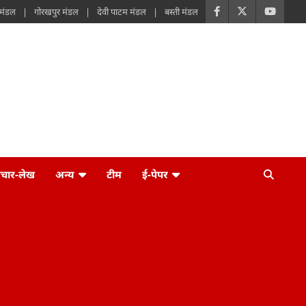
 मंडल
गोरखपुर मंडल
देवी पाटम मंडल
बस्ती मंडल
िचार-लेख
अन्य
टीम
ई-पेपर