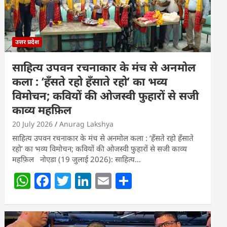
उत्तर प्रदेश
साहित्य उपवन रचनाकार के मंच से अनमोल
कला : ‘हॅंसते रहो हॅंसाते रहो’ का भव्य
विमोचन; कवियों की ओजस्वी फुहारों से सजी
काव्य महफ़िल
20 July 2026
Anurag Lakshya
साहित्य उपवन रचनाकार के मंच से अनमोल कला : ‘हॅंसते रहो हॅंसाते
रहो’ का भव्य विमोचन; कवियों की ओजस्वी फुहारों से सजी काव्य
महफ़िल नोएडा (19 जुलाई 2026): साहित्य…
W
F
T
Li
E
S
h
a
w
n
m
h
at
c
itt
k
ai
ar