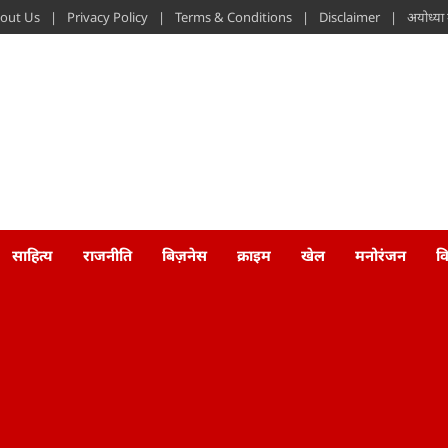
out Us
Privacy Policy
Terms & Conditions
Disclaimer
अयोध्या
साहित्य
राजनीति
बिज़नेस
क्राइम
खेल
मनोरंजन
व