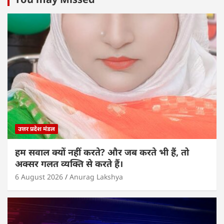
s
e
er
e
l
e
A
b
dI
p
o
n
p
o
k
उत्तर प्रदेश मंडल
हम सवाल क्यों नहीं करते? और जब करते भी हैं, तो
अक्सर गलत व्यक्ति से करते हैं।
6 August 2026
Anurag Lakshya