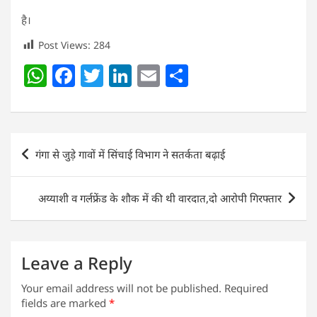
है।
Post Views:
284
W
F
T
Li
E
S
h
a
w
n
m
h
at
c
itt
k
ai
ar
s
e
er
e
l
e
Post
गंगा से जुड़े गावों में सिंचाई विभाग ने सतर्कता बढ़ाई
A
b
dI
navigation
p
o
n
अय्याशी व गर्लफ्रेंड के शौक में की थी वारदात,दो आरोपी गिरफ्तार
p
o
k
Leave a Reply
Your email address will not be published.
Required
fields are marked
*