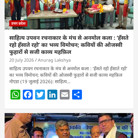
उत्तर प्रदेश
साहित्य उपवन रचनाकार के मंच से अनमोल कला : ‘हॅंसते
रहो हॅंसाते रहो’ का भव्य विमोचन; कवियों की ओजस्वी
फुहारों से सजी काव्य महफ़िल
20 July 2026
Anurag Lakshya
साहित्य उपवन रचनाकार के मंच से अनमोल कला : ‘हॅंसते रहो हॅंसाते रहो’
का भव्य विमोचन; कवियों की ओजस्वी फुहारों से सजी काव्य महफ़िल
नोएडा (19 जुलाई 2026): साहित्य…
W
F
T
Li
E
S
h
a
w
n
m
h
at
c
itt
k
ai
ar
s
e
er
e
l
e
A
b
dI