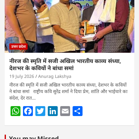
p
o
n
p
o
k
उत्तर प्रदेश
नीरज की स्मृति में सजी अखिल भारतीय काव्य संध्या,
देशभर के कवियों ने बांधा समां
19 July 2026
Anurag Lakshya
नीरज की स्मृति में सजी अखिल भारतीय काव्य संध्या, देशभर के कवियों
ने बांधा समां राष्ट्रीय कवि सुरेंद्र शर्मा ने दिया प्रेम, शांति और भाईचारे का
संदेश, देर रात…
W
F
T
Li
E
S
h
a
w
n
m
h
at
c
itt
k
ai
ar
You may Missed