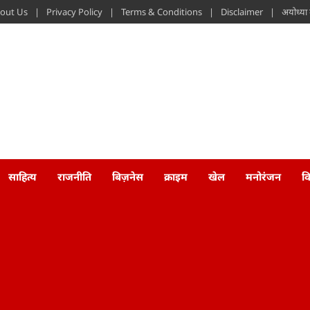
out Us
Privacy Policy
Terms & Conditions
Disclaimer
अयोध्या
साहित्य
राजनीति
बिज़नेस
क्राइम
खेल
मनोरंजन
व