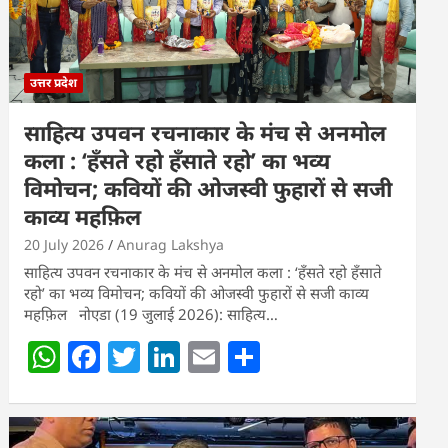
उत्तर प्रदेश
साहित्य उपवन रचनाकार के मंच से अनमोल
कला : ‘हॅंसते रहो हॅंसाते रहो’ का भव्य
विमोचन; कवियों की ओजस्वी फुहारों से सजी
काव्य महफ़िल
20 July 2026
Anurag Lakshya
साहित्य उपवन रचनाकार के मंच से अनमोल कला : ‘हॅंसते रहो हॅंसाते
रहो’ का भव्य विमोचन; कवियों की ओजस्वी फुहारों से सजी काव्य
महफ़िल नोएडा (19 जुलाई 2026): साहित्य…
W
F
T
Li
E
S
h
a
w
n
m
h
at
c
itt
k
ai
ar