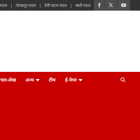
 मंडल
गोरखपुर मंडल
देवी पाटम मंडल
बस्ती मंडल
िचार-लेख
अन्य
टीम
ई-पेपर