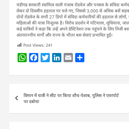
चंडीगढ सरकारी स्वामित्व वाली पंजाब रोडवेज और पनबस के संविदा कर्मच
लेकर दो दिवसीय हड़ताल पर चले गए, जिससे 3,000 से अधिक बसें सड़कों 
दोनों रोडवेज के सभी 27 डिपो में संविदा कर्मचारियों की हड़ताल से लो
महिलाओं की यात्रा निःशुल्क है। विरोध प्रदर्शन में पटियाला, लुधियाना, ज
कई यात्रियों ने कहा कि उन्हें अपने डेस्टिनेशन तक पहुंचने के लिए निजी ब
अंतरराज्यीय मार्गों और राज्य के भीतर बस सेवाएं प्रभावित हुईं।
Post Views:
241
W
F
T
Li
E
S
h
a
w
n
m
h
at
c
itt
k
ai
ar
s
e
er
e
l
e
Post
A
b
dI
विमान में यात्री ने सीट पर किया शौच-पेशाब, पुलिस ने एयरपोर्ट
navigation
p
o
n
पर दबोचा
p
o
k