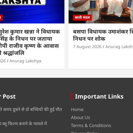
ल
बस्ती मंडल
ी सुरेश कुमार खन्ना ने विधायक
बसपा विधायक उमाशंकर सि
सिंह के निधन पर जताया
निधन पर शोक
ीपी राजीव कृष्ण के आवास
7 August 2026
Anurag Laksh
 श्रद्धांजलि
026
Anurag Lakshya
 Post
Important Links
ते समय डूबने से दो बच्चियों की हुई मौत
Home
About Us
ब्लू फिल्म बनाने के मामले में
Terms & Conditions