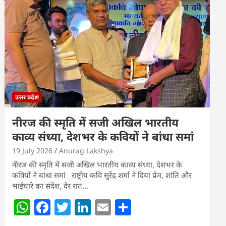
s
e
er
e
l
e
A
b
dI
p
o
n
p
o
k
उत्तर प्रदेश
नीरज की स्मृति में सजी अखिल भारतीय
काव्य संध्या, देशभर के कवियों ने बांधा समां
19 July 2026
Anurag Lakshya
नीरज की स्मृति में सजी अखिल भारतीय काव्य संध्या, देशभर के
कवियों ने बांधा समां राष्ट्रीय कवि सुरेंद्र शर्मा ने दिया प्रेम, शांति और
भाईचारे का संदेश, देर रात…
W
F
T
Li
E
S
h
a
w
n
m
h