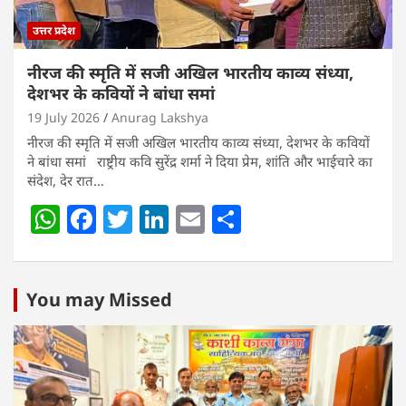
उत्तर प्रदेश
नीरज की स्मृति में सजी अखिल भारतीय काव्य संध्या,
देशभर के कवियों ने बांधा समां
19 July 2026
Anurag Lakshya
नीरज की स्मृति में सजी अखिल भारतीय काव्य संध्या, देशभर के कवियों
ने बांधा समां राष्ट्रीय कवि सुरेंद्र शर्मा ने दिया प्रेम, शांति और भाईचारे का
संदेश, देर रात…
W
F
T
Li
E
S
h
a
w
n
m
h
at
c
itt
k
ai
ar
s
e
er
e
l
e
You may Missed
A
b
dI
p
o
n
p
o