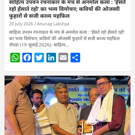
साहित्य उपवन रचनाकार के मंच से अनमोल कला : ‘हॅंसते
रहो हॅंसाते रहो’ का भव्य विमोचन; कवियों की ओजस्वी
फुहारों से सजी काव्य महफ़िल
20 July 2026
Anurag Lakshya
साहित्य उपवन रचनाकार के मंच से अनमोल कला : ‘हॅंसते रहो हॅंसाते रहो’
का भव्य विमोचन; कवियों की ओजस्वी फुहारों से सजी काव्य महफ़िल
नोएडा (19 जुलाई 2026): साहित्य…
W
F
T
Li
E
S
h
a
w
n
m
h
at
c
itt
k
ai
ar
s
e
er
e
l
e
A
b
dI
p
o
n
p
o
k