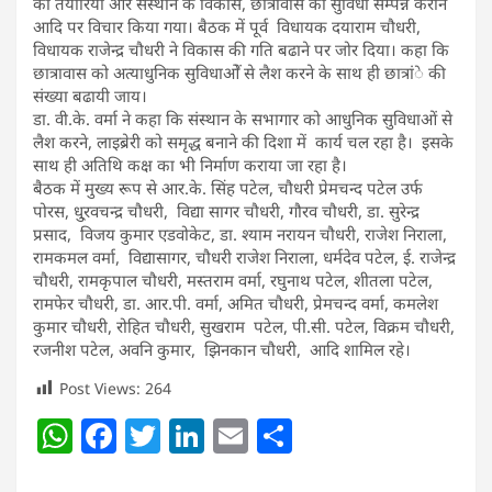
की तैयारियों और संस्थान के विकास, छात्रावास को सुविधा सम्पन्न कराने
आदि पर विचार किया गया। बैठक में पूर्व विधायक दयाराम चौधरी,
विधायक राजेन्द्र चौधरी ने विकास की गति बढाने पर जोर दिया। कहा कि
छात्रावास को अत्याधुनिक सुविधाओें से लैश करने के साथ ही छात्रांे की
संख्या बढायी जाय।
डा. वी.के. वर्मा ने कहा कि संस्थान के सभागार को आधुनिक सुविधाओं से
लैश करने, लाइब्रेरी को समृद्ध बनाने की दिशा में कार्य चल रहा है। इसके
साथ ही अतिथि कक्ष का भी निर्माण कराया जा रहा है।
बैठक में मुख्य रूप से आर.के. सिंह पटेल, चौधरी प्रेमचन्द पटेल उर्फ
पोरस, धु्रवचन्द्र चौधरी, विद्या सागर चौधरी, गौरव चौधरी, डा. सुरेन्द्र
प्रसाद, विजय कुमार एडवोकेट, डा. श्याम नरायन चौधरी, राजेश निराला,
रामकमल वर्मा, विद्यासागर, चौधरी राजेश निराला, धर्मदेव पटेल, ई. राजेन्द्र
चौधरी, रामकृपाल चौधरी, मस्तराम वर्मा, रघुनाथ पटेल, शीतला पटेल,
रामफेर चौधरी, डा. आर.पी. वर्मा, अमित चौधरी, प्रेमचन्द वर्मा, कमलेश
कुमार चौधरी, रोहित चौधरी, सुखराम पटेल, पी.सी. पटेल, विक्रम चौधरी,
रजनीश पटेल, अवनि कुमार, झिनकान चौधरी, आदि शामिल रहे।
Post Views:
264
W
F
T
Li
E
S
h
a
w
n
m
h