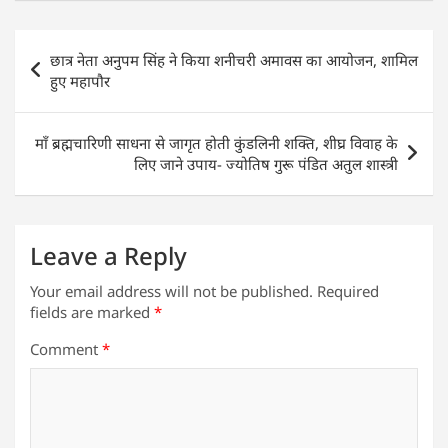
at
c
itt
k
ai
ar
s
e
er
e
l
e
Post
छात्र नेता अनुपम सिंह ने किया शनीचरी अमावस का आयोजन, शामिल
A
b
dI
navigation
हुए महापौर
p
o
n
p
o
माँ ब्रह्मचारिणी साधना से जागृत होती कुंडलिनी शक्ति, शीघ्र विवाह के
k
लिए जाने उपाय- ज्योतिष गुरू पंडित अतुल शास्त्री
Leave a Reply
Your email address will not be published.
Required
fields are marked
*
Comment
*