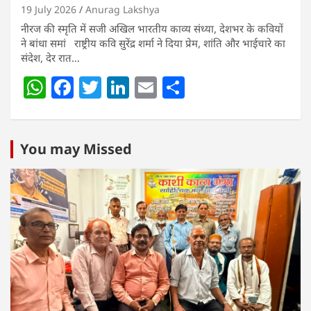
19 July 2026
Anurag Lakshya
नीरज की स्मृति में सजी अखिल भारतीय काव्य संध्या, देशभर के कवियों
ने बांधा समां राष्ट्रीय कवि सुरेंद्र शर्मा ने दिया प्रेम, शांति और भाईचारे का
संदेश, देर रात…
W
F
T
Li
E
S
h
a
w
n
m
h
at
c
itt
k
ai
ar
s
e
er
e
l
e
You may Missed
A
b
dI
p
o
n
p
o
k