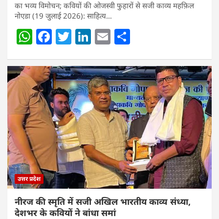
का भव्य विमोचन; कवियों की ओजस्वी फुहारों से सजी काव्य महफ़िल
नोएडा (19 जुलाई 2026): साहित्य…
W
F
T
Li
E
S
h
a
w
n
m
h
at
c
itt
k
ai
ar
s
e
er
e
l
e
A
b
dI
p
o
n
p
o
k
उत्तर प्रदेश
नीरज की स्मृति में सजी अखिल भारतीय काव्य संध्या,
देशभर के कवियों ने बांधा समां