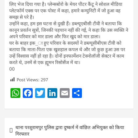
लिए भेज दिया गया है। प्लेन्सबोरो के मेयर पीटर कैंटू ने सोशल मीडिया
प्लेटफॉर्म एक्स पर एक पोस्ट में कहा, हमारे कम्युनिटी में जो हुआ वह
समझ से परे है।
उन्होंने कहा, हम इस घटना से दुखी हैं। डब्ल्यूएबीसी टीवी ने बताया कि
कानून प्रवर्तन सूत्रों, जिनकी पहचान नहीं की गई, ने कहा कि उस व्यक्ति ने
अपने परिवार को मार डाला और फिर खुद को मार डाला।
घर के बाहर इक_ा हुए परिवार के सदस्यों ने डब्ल्यूसीबीएस टीवी को
बताया कि माता-पिता एक खुशहाल कपल थे और जो कुछ हुआ उस पर
उन्हें विश्वास नहीं हो रहा है। दोनों इनफार्मेशन टेक्नोलॉजी सेक्टर में काम
करते थे, उनमें से एक ह्यूमन रिसोर्सेज में था।
00
Post Views:
297
W
F
T
Li
E
S
h
a
w
n
m
h
at
c
itt
k
ai
ar
s
e
er
e
l
e
Post
थाना परशुरामपुर पुलिस द्वारा दुष्कर्म में वांछित अभियुक्त को किया
A
b
dI
navigation
गिरफ्तार