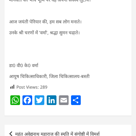
आज जयंती पेरियार की, हम सब लोग मनाते।
उनके श्री चरणों में ’वर्मा’, श्रद्धा सुमन चढा़ते।
डा0 वी0 के0 वर्मा
आयुष चिकित्साधिकारी, जिला चिकित्सालय-बस्ती
Post Views:
289
W
F
T
Li
E
S
h
a
w
n
m
h
at
c
itt
k
ai
ar
s
e
er
e
l
e
Post
महंत अवेद्यनाथ महाराज की स्मृति में संगोष्ठी में विमर्श