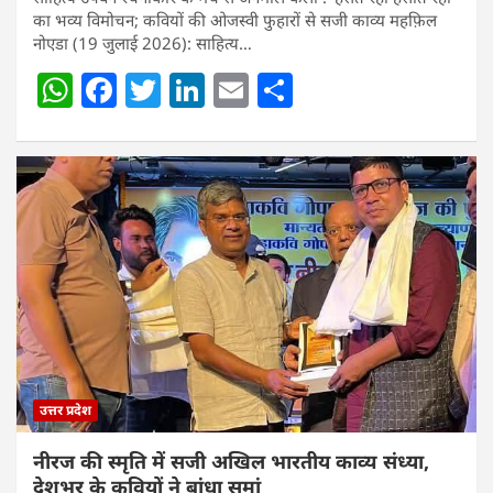
का भव्य विमोचन; कवियों की ओजस्वी फुहारों से सजी काव्य महफ़िल
नोएडा (19 जुलाई 2026): साहित्य…
W
F
T
Li
E
S
h
a
w
n
m
h
at
c
itt
k
ai
ar
s
e
er
e
l
e
A
b
dI
p
o
n
p
o
k
उत्तर प्रदेश
नीरज की स्मृति में सजी अखिल भारतीय काव्य संध्या,
देशभर के कवियों ने बांधा समां