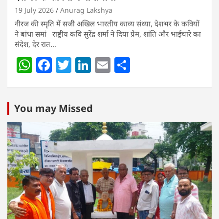
19 July 2026
Anurag Lakshya
नीरज की स्मृति में सजी अखिल भारतीय काव्य संध्या, देशभर के कवियों
ने बांधा समां राष्ट्रीय कवि सुरेंद्र शर्मा ने दिया प्रेम, शांति और भाईचारे का
संदेश, देर रात…
W
F
T
Li
E
S
h
a
w
n
m
h
at
c
itt
k
ai
ar
s
e
er
e
l
e
You may Missed
A
b
dI
p
o
n
p
o
k