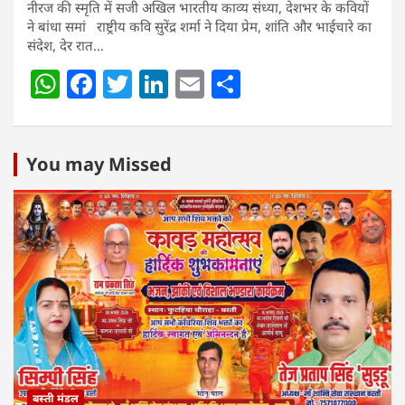
नीरज की स्मृति में सजी अखिल भारतीय काव्य संध्या, देशभर के कवियों
ने बांधा समां राष्ट्रीय कवि सुरेंद्र शर्मा ने दिया प्रेम, शांति और भाईचारे का
संदेश, देर रात…
W
F
T
Li
E
S
h
a
w
n
m
h
at
c
itt
k
ai
ar
s
e
er
e
l
e
You may Missed
A
b
dI
p
o
n
p
o
k
बस्ती मंडल