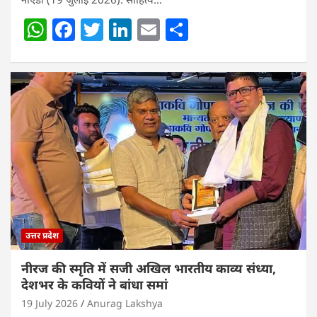
W
F
T
Li
E
S
h
a
w
n
m
h
at
c
itt
k
ai
ar
s
e
er
e
l
e
A
b
dI
p
o
n
p
o
k
उत्तर प्रदेश
नीरज की स्मृति में सजी अखिल भारतीय काव्य संध्या,
देशभर के कवियों ने बांधा समां
19 July 2026
Anurag Lakshya