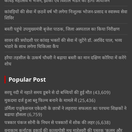
कांवड़ महोत्सव में भजन, झांकी एवं विशाल भंडारे का होगा आयोजन
कांवड़ियों की सेवा में छठवें वर्ष भी लगेगा निःशुल्क भोजन-प्रसाद व स्वास्थ्य सेवा
शिविर
बस्ती पहुंचे उपमुख्यमंत्री बृजेश पाठक, जिला अस्पताल का किया निरीक्षण
सावन की त्रयोदशी पर कांवड़ भक्तों की सेवा में जुटेंगे डॉ. अरविंद पाल, भव्य
भंडारे के साथ लगेगा चिकित्सा कैंप
हरैया तहसील के उत्कर्ष चौधरी ने बढ़ाया बस्ती का मान दक्षिण कोरिया में करेंगे
शोध
Popular Post
सरयू नदी में नहाते समय डूबने से दो बच्चियों की हुई मौत
(43,609)
मुकदमा दर्ज हुआ ब्लू फिल्म बनाने के मामले में
(25,436)
उर्मिला एजुकेशनल एकेडमी के छात्रों ने लहराया सफलता का परचमः शिक्षकों ने
बढाया हौसला
(6,759)
पत्रकार पंकज सोनी के निधन से पत्रकारों में शोक की लहर
(6,638)
वनाकाम कर्नाटक इकाई की काव्यगोष्ठी मधु माहेश्वरी की पुस्तक ‘क़लम और