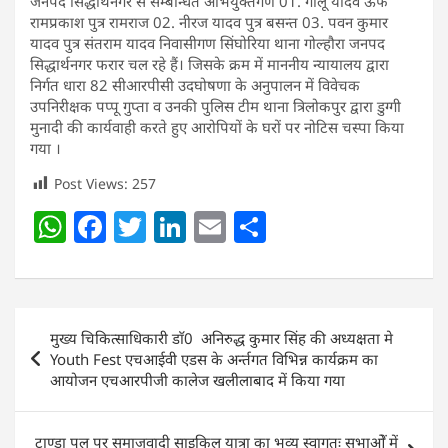
जनपद सिद्धार्थनगर से सम्बन्धित अभियुक्तगण 01. गोलू यादव ऊर्फ
रामप्रकाश पुत्र रामराज 02. नीरज यादव पुत्र बसन्त 03. पवन कुमार
यादव पुत्र संतराम यादव निवासीगण सिंघोरिया थाना गोल्हौरा जनपद
सिद्धार्थनगर फरार चल रहे हैं। जिसके क्रम में माननीय न्यायालय द्वारा
निर्गत धारा 82 सीआरपीसी उदघोषणा के अनुपालन में विवेचक
उपनिरीक्षक पप्पू गुप्ता व उनकी पुलिस टीम थाना त्रिलोकपुर द्वारा डुग्गी
मुनादी की कार्यवाही करते हुए आरोपियों के घरों पर नोटिस चस्पा किया
गया ।
Post Views:
257
W
F
T
Li
E
S
h
a
w
n
m
h
at
c
itt
k
ai
ar
s
e
er
e
l
e
Post
मुख्य चिकित्साधिकारी डाॅ0 अनिरुद्ध कुमार सिंह की अध्यक्षता मे
A
b
dI
navigation
Youth Fest एचआईवी एडस के अर्न्तगत विभिन्न कार्यक्रम का
p
o
n
आयोजन एचआरपीजी कालेज खलीलाबाद में किया गया
p
o
टाण्डा पुल पर समाजवादी साइकिल यात्रा का भव्य स्वागतः सभाओें में