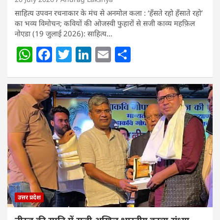
साहित्य उपवन रचनाकार के मंच से अनमोल कला : ‘हॅंसते रहो हॅंसाते रहो’
का भव्य विमोचन; कवियों की ओजस्वी फुहारों से सजी काव्य महफ़िल
नोएडा (19 जुलाई 2026): साहित्य…
W
F
T
Li
E
S
h
a
w
n
m
h
at
c
itt
k
ai
ar
s
e
er
e
l
e
A
b
dI
p
o
n
p
o
k
उत्तर प्रदेश
नीरज की स्मृति में सजी अखिल भारतीय काव्य संध्या,