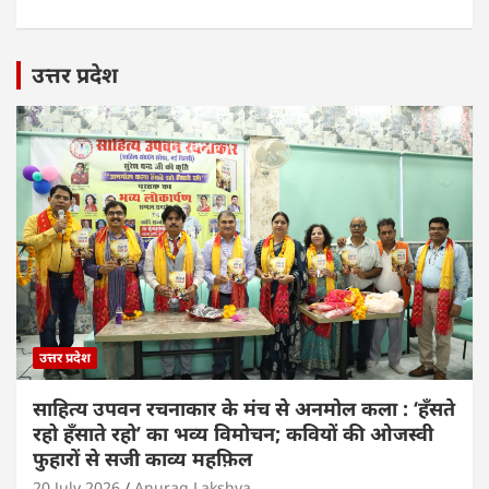
उत्तर प्रदेश
उत्तर प्रदेश
साहित्य उपवन रचनाकार के मंच से अनमोल कला : ‘हॅंसते
रहो हॅंसाते रहो’ का भव्य विमोचन; कवियों की ओजस्वी
फुहारों से सजी काव्य महफ़िल
20 July 2026
Anurag Lakshya