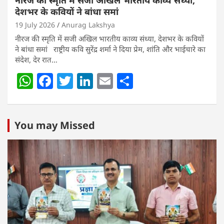
देशभर के कवियों ने बांधा समां
19 July 2026
Anurag Lakshya
नीरज की स्मृति में सजी अखिल भारतीय काव्य संध्या, देशभर के कवियों
ने बांधा समां राष्ट्रीय कवि सुरेंद्र शर्मा ने दिया प्रेम, शांति और भाईचारे का
संदेश, देर रात…
W
F
T
Li
E
S
h
a
w
n
m
h
at
c
itt
k
ai
ar
s
e
er
e
l
e
You may Missed
A
b
dI
p
o
n
p
o
k