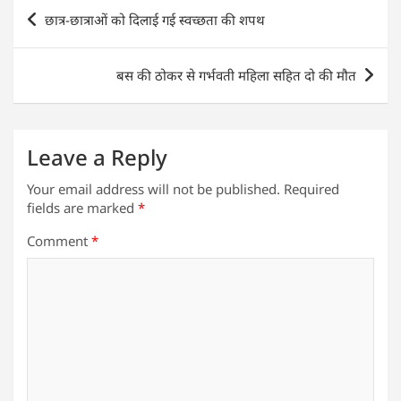
s
e
er
e
l
e
Post
छात्र-छात्राओं को दिलाई गई स्वच्छता की शपथ
A
b
dI
navigation
p
o
n
बस की ठोकर से गर्भवती महिला सहित दो की मौत
p
o
k
Leave a Reply
Your email address will not be published.
Required
fields are marked
*
Comment
*