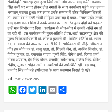
सेवानिवृत्ति समारोह ऐसा हुआ जिसे सभी लोग ताउम्र याद करेंगे। ब्रजवीर
सिंह बग्गी पर सवार होकर ढोल नगाड़ों के साथ कार्यालय पहुंचे जहां उनका
भव्यतम् स्वागत हुआ। तत्पश्चात उनके सम्मान में वरिष्ठ चिकित्साधिकारी
डॉ. श्याम देव ने उल्टी सीधी सीढ़िया उतर रहा है वक्त.. गजल पढ़ी। उसके
बाद कृष्ण कान्त मिश्र ने उनके जीवन पर आधारित कुछ दोहों को पढ़कर
उन्हें भाव विभोर कर दिया। कार्यक्रम के बीच-बीच में उनकी आँखें नम हो
जा रही थी। इस कार्यक्रम की मुख्यअतिथि ई.एस.आई. सहारनपुर क्षेत्र की
मुख्य चिकित्साधिकारी डॉ. लोकेश कुमारी थी। विशिष्ट अतिथि डॉ. श्याम
देव, कार्यक्रम की अध्यक्षता प्रभारी चिकित्साधिकारी डॉ. रोहित चौधरी ने
की। इस मौके पर डॉ. वासु खन्ना, डॉ. शिल्की जैन, डॉ. अरविंद किशोर, डॉ.
विवेक कुमार, डॉ. रमाकांत यादव, पृथ्वी सिंह, योगेश शर्मा, दिव्या शर्मा,
नीरज अग्रवाल, हेम सिंह तोमर, राजवीर, सर्वेश चन्द, राजेन्द्र सिंह, दीपेश,
संदीप, मूलचंद सहित सभी कर्मचारियों की उपस्थिति रही। बड़े बाबू
ब्रजवीर सिंह को बड़े हर्षोल्लास के साथ ससम्मान विदाई दी गई।
Post Views:
205
W
F
T
Li
E
S
h
a
w
n
m
h
at
c
itt
k
ai
ar